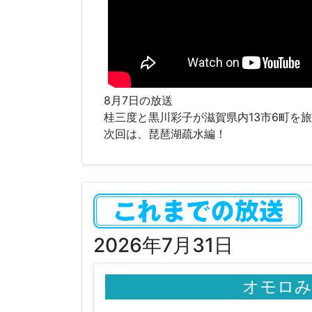
8月7日の放送
桂三度と黒川彩子が滋賀県内13市6町を
次回は、琵琶湖疏水編！
2026年7月31日
オモロみ