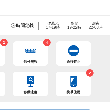
夕暮れ
夜間
深夜
時間定義
17-19時
19-22時
22-03時
2
4
信号無視
通行禁止
2
移動速度
携帯使用