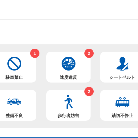
1
2
駐車禁止
速度違反
シートベルト
2
整備不良
歩行者妨害
踏切不停止