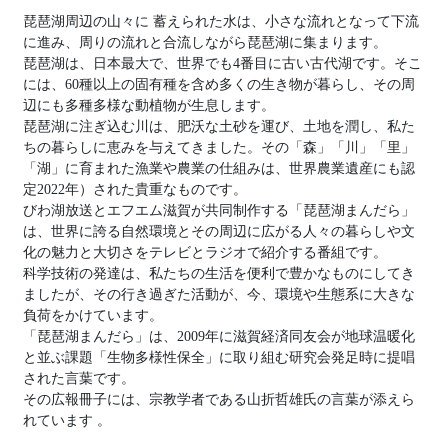
琵琶湖周辺の山々に 蓄えられた水は、小さな流れとなって下流
に進み、周りの流れと合流しながら琵琶湖に集まります。
琵琶湖は、日本最大で、世界でも4番目に古い古代湖です。そこ
には、60種以上の固有種を含め多くの生き物が暮らし、その周
辺にも多種多様な動植物が生息します。
琵琶湖に注ぎ込む川は、肥沃な土砂を運び、土地を潤し、私た
ちの暮らしに恵みを与えてきました。その「森」「川」「里」
「湖」に育まれた漁業や農業の仕組みは、世界農業遺産にも認
定2022年）された貴重なものです。
びわ湖放送とエフエム滋賀が共同制作する「琵琶湖まんだら」
は、世界に誇る自然環境とその周辺に広がる人々の暮らしや文
化の魅力と大切さをテレビとラジオで紹介する番組です。
科学技術の発達は、私たちの生活を便利で豊かなものにしてき
ましたが、その行き過ぎた活動が、今、環境や生態系に大きな
負荷をかけています。
「琵琶湖まんだら」は、2009年に滋賀経済同友会が地球温暖化
と並ぶ課題「生物多様性保全」に取り組む研究会発足時に提唱
された言葉です。
その広報冊子には、宗教学者である山折哲雄氏の言葉が添えら
れています 。