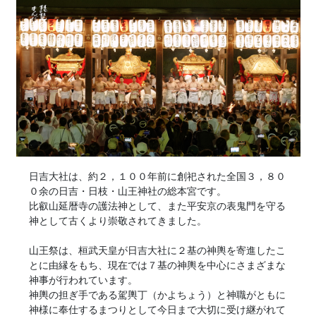
日吉大社は、約２，１００年前に創祀された全国３，８０
０余の日吉・日枝・山王神社の総本宮です。
比叡山延暦寺の護法神として、また平安京の表鬼門を守る
神として古くより崇敬されてきました。
山王祭は、桓武天皇が日吉大社に２基の神輿を寄進したこ
とに由縁をもち、現在では７基の神輿を中心にさまざまな
神事が行われています。
神輿の担ぎ手である駕輿丁（かよちょう）と神職がともに
神様に奉仕するまつりとして今日まで大切に受け継がれて