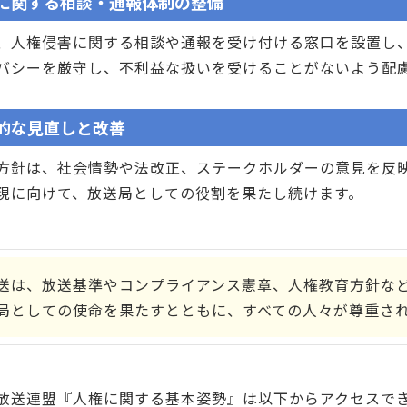
に関する相談・通報体制の整備
人権侵害に関する相談や通報を受け付ける窓口を設置し、
バシーを厳守し、不利益な扱いを受けることがないよう配
的な見直しと改善
針は、社会情勢や法改正、ステークホルダーの意見を反映
現に向けて、放送局としての役割を果たし続けます。
送は、放送基準やコンプライアンス憲章、人権教育方針な
局としての使命を果たすとともに、すべての人々が尊重さ
放送連盟『人権に関する基本姿勢』は以下からアクセスで