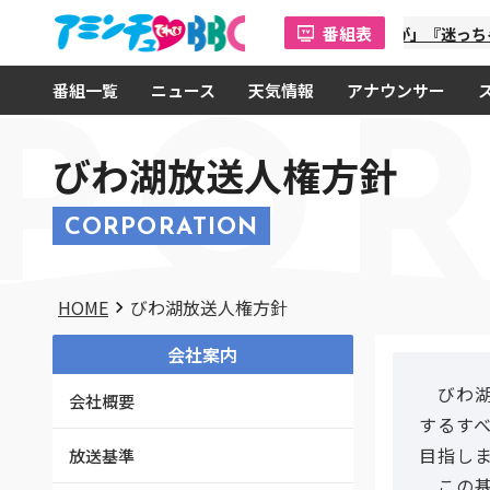
番組表
「金曜オモロしが」『迷っちゃう
番組一覧
ニュース
天気情報
アナウンサー
POR
びわ湖放送人権方針
CORPORATION
HOME
びわ湖放送人権方針
会社案内
びわ湖
会社概要
するす
目指し
放送基準
この基