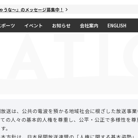
な～』のメッセージ募集中！
スポーツ
イベント
お知らせ
会社案内
ENGLISH
ATI
放送は、公共の電波を預かる地域社会に根ざした放送事業
べての人々の基本的人権を尊重し、公平・公正で多様性を尊
ます。
本方針は、日本民間放送連盟の「人権に関する基本姿勢」（2