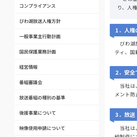
コンプライアンス
り、人
びわ湖放送人権方針
1．人権
一般事業主行動計画
びわ湖放
国民保護業務計画
ティ、国
経営情報
2．安全
番組審議会
当社は、
メント防
放送番組の種別の基準
後援事業について
3．放送
当社は、
映像使用申請について
組制作に