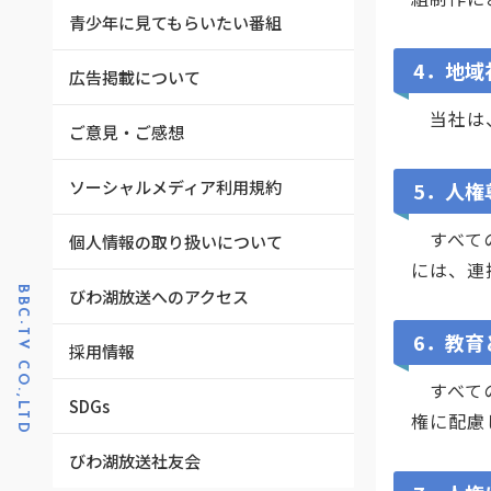
青少年に見てもらいたい番組
4．地域
広告掲載について
当社は、
ご意見・ご感想
ソーシャルメディア利用規約
5．人権
すべての
個人情報の取り扱いについて
には、連
BBC-TV CO.,LTD
びわ湖放送へのアクセス
6．教育
採用情報
すべての
SDGs
権に配慮
びわ湖放送社友会