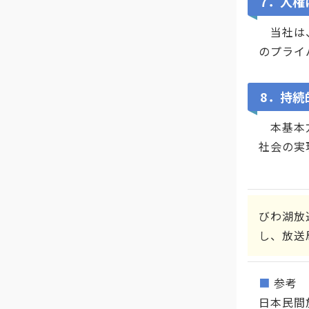
7．人権
当社は、
のプライ
8．持続
本基本方
社会の実
びわ湖放
し、放送
■
参考
日本民間