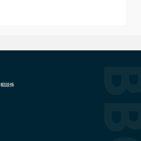
せ
信相談係