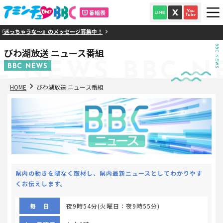
番組表
迷っちゃうな～』のメッセージ募集中！
BBC NEWS
びわ湖放送 ニュース番組
C NEWS
BBC N
BBC NEWS
HOME
びわ湖放送 ニュース番組
県内の動きを隈なく取材し、県内最新ニュースとしてわかりやす
くお伝えします。
毎 日
夜9時54分(火曜日：夜9時55分)