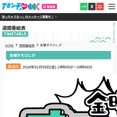
番組表
迷っちゃうな～』のメッセージ募集中！
BBC TIMETABLE
週間番組表
METABLE
TIMET
TIMETABLE
金曜オモロしが
HOME
週間番組表
金曜オモロしが
放送日
2026年01月09日(金) 19時00分〜20時00分