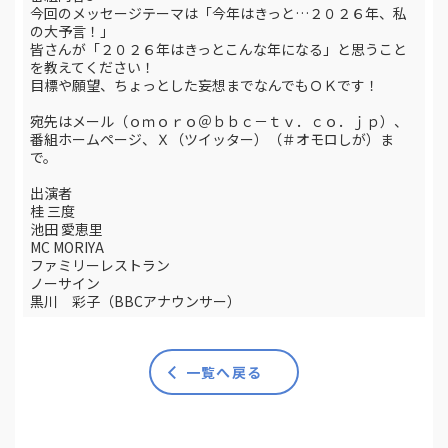
今回のメッセージテーマは「今年はきっと…２０２６年、私
の大予言！」
皆さんが「２０２６年はきっとこんな年になる」と思うこと
を教えてください！
目標や願望、ちょっとした妄想までなんでもＯＫです！
宛先はメール（ｏｍｏｒｏ＠ｂｂｃ－ｔｖ．ｃｏ．ｊｐ）、
番組ホームページ、Ｘ（ツイッター）（＃オモロしが）ま
で。
出演者
桂 三度
池田 愛恵里
MC MORIYA
ファミリーレストラン
ノーサイン
黒川 彩子（BBCアナウンサー）
一覧へ戻る