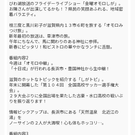
びわ湖放送のフライデーライブショー「金曜オモロしが」。
お隣さんが出演してるかも！？県民の笑顔あふれる、地域密
着バラエティ。
桂三度と黒川彩子が滋賀県内１３市６町を旅する「オモロみ
つけ旅」。
新年最初の放送は、草津市の旅。
午年にちなんで、馬に関わりのある神社に参拝。
新春にピッタリ！和ビストロの華やかなランチに舌鼓。
番組内容2
今週は「オモロ中継」。
「十日戎」が行われる長浜市・豊国神社から生中継！
滋賀のホットなトピックを紹介する「しがトピ」。
年末に開幕した「第１０４回 全国高校サッカー選手権大
会」。
２９大会ぶりに全国出場を果たした古豪・水口高校の戦いぶ
りを振り返ります！
情報ピックアップは、長浜市にある「天然温泉 北近江の
湯」を
ノーサインの２人が大満喫！心も体もホッコリ…。
番組内容3