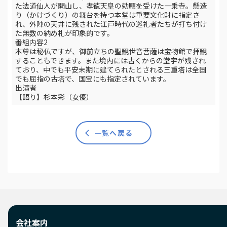
た法道仙人が開山し、孝徳天皇の勅願を受けた一乗寺。懸造
り（かけづくり）の舞台を持つ本堂は重要文化財に指定さ
れ、外陣の天井に残された江戸時代の巡礼者たちが打ち付け
た無数の納め札が印象的です。
番組内容2
本尊は秘仏ですが、御前立ちの聖観世音菩薩は宝物館で拝観
することもできます。また境内には古くからの堂宇が残され
ており、中でも平安末期に建てられたとされる三重塔は全国
でも屈指の古塔で、国宝にも指定されています。
出演者
【語り】杉本彩（女優）
一覧へ戻る
会社案内