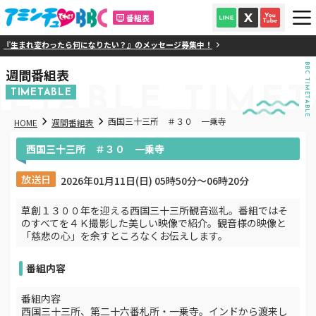
番組表
『生まれ変わったら何になりたい？』のメッセージ募集中！
BBC TIMETABLE
週間番組表
METABLE
TIMET
TIMETABLE
西国三十三所 ＃３０ 一乗寺
HOME
週間番組表
西国三十三所 ＃３０ 一乗寺
放送日
2026年01月11日(日) 05時50分〜06時20分
草創１３００年を迎える西国三十三所観音巡礼。番組ではそ
のすべてを４Ｋ撮影した美しい映像で紹介。観音様の映像と
「慈悲の心」を余すところなくお伝えします。
番組内容
番組内容
西国三十三所、第二十六番札所・一乗寺。インドから渡来し