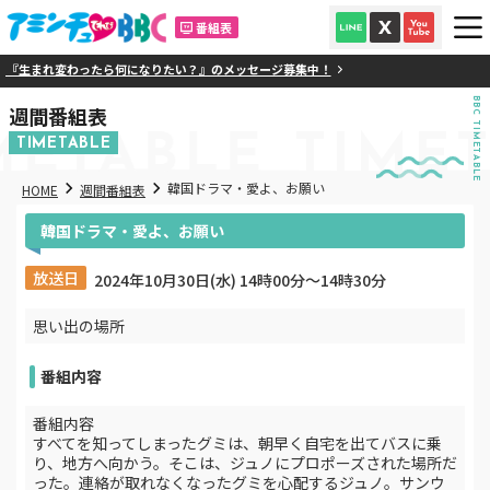
番組表
」『生まれ変わったら何になりたい？』のメッセージ募集中！
BBC TIMETABLE
週間番組表
METABLE
TIME
TIMETABLE
韓国ドラマ・愛よ、お願い
HOME
週間番組表
韓国ドラマ・愛よ、お願い
放送日
2024年10月30日(水) 14時00分〜14時30分
思い出の場所
番組内容
番組内容
すべてを知ってしまったグミは、朝早く自宅を出てバスに乗
り、地方へ向かう。そこは、ジュノにプロポーズされた場所だ
った。連絡が取れなくなったグミを心配するジュノ。サンウ