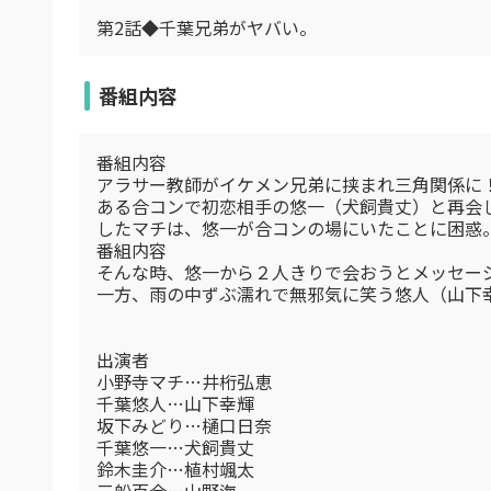
第2話◆千葉兄弟がヤバい。
番組内容
番組内容
アラサー教師がイケメン兄弟に挟まれ三角関係に
ある合コンで初恋相手の悠一（犬飼貴丈）と再会
したマチは、悠一が合コンの場にいたことに困惑
番組内容
そんな時、悠一から２人きりで会おうとメッセー
一方、雨の中ずぶ濡れで無邪気に笑う悠人（山下
出演者
小野寺マチ…井桁弘恵
千葉悠人…山下幸輝
坂下みどり…樋口日奈
千葉悠一…犬飼貴丈
鈴木圭介…植村颯太