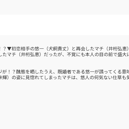
！？▼初恋相手の悠一（犬飼貴丈）と再会したマチ（井桁弘恵
したマチ（井桁弘恵）だったが、不覚にも本人の目の前で盛大
。
ジが！？醜態を晒したうえ、既婚者である悠一が誘ってくる意
幸輝）の姿に見惚れてしまったマチは、悠人の何気ない仕草も