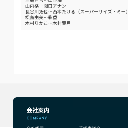
三船百合…山野海
山内格…関口アナン
長谷川拓也…西本たける（スーパーサイズ・ミー
松島由美…彩香
木村りかこ…木村葉月
会社案内
COMPANY