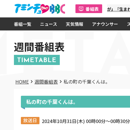
番組表
「金曜オモロしが」『生まれ
番組一覧
ニュース
天気情報
アナウンサー
MET
週間番組表
TIMETABLE
HOME
週間番組表
私の町の千葉くんは。
私の町の千葉くんは。
放送日
2024年10月31日(木) 00時00分〜00時30分