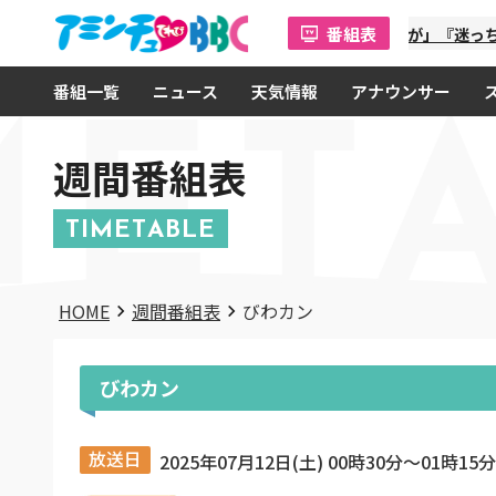
番組表
「金曜オモロしが」『迷っちゃ
番組一覧
ニュース
天気情報
アナウンサー
MET
週間番組表
TIMETABLE
HOME
週間番組表
びわカン
びわカン
放送日
2025年07月12日(土) 00時30分〜01時15分