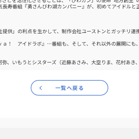
るさとを活性化させることは、「びわカン」の使命“地方創生”
気長寿番組『勇さんびわ湖カンパニー』が、初めてアイドルと
社提供」の利点を生かして、制作会社ユーストンとガッチリ連
ｖａ！ アイドラボ』…番組も、そして、それ以外の展開にも
阿弥、いもうとシスターズ（近藤あさみ、大空りま、花村あき
一覧へ戻る