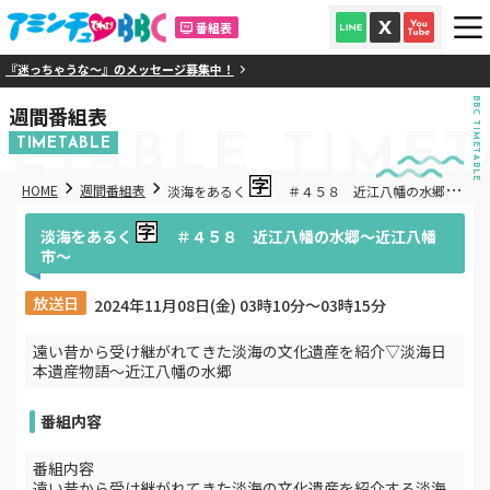
番組表
『迷っちゃうな～』のメッセージ募集中！
BBC TIMETABLE
週間番組表
METABLE
TIMET
TIMETABLE
HOME
週間番組表
淡海をあるく
＃４５８ 近江八幡の水郷～近
江八幡市～
淡海をあるく
＃４５８ 近江八幡の水郷～近江八幡
市～
放送日
2024年11月08日(金) 03時10分〜03時15分
遠い昔から受け継がれてきた淡海の文化遺産を紹介▽淡海日
本遺産物語～近江八幡の水郷
番組内容
番組内容
遠い昔から受け継がれてきた淡海の文化遺産を紹介する淡海