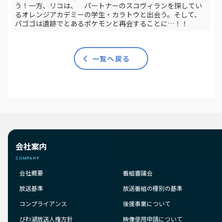
う！一方、リコは、 パートナーのスコヴィランを探してい
るオレンジアカデミーの学生・カラトウと出会う。そして、
パゴゴは遺跡でとあるポケモンと再会することに…！！
一覧へ戻る
会社案内
COMPANY
会社概要
番組審議会
放送基準
放送番組の種別の基準
コンプライアンス
後援事業について
びわ湖放送人権方針
映像使用申請について