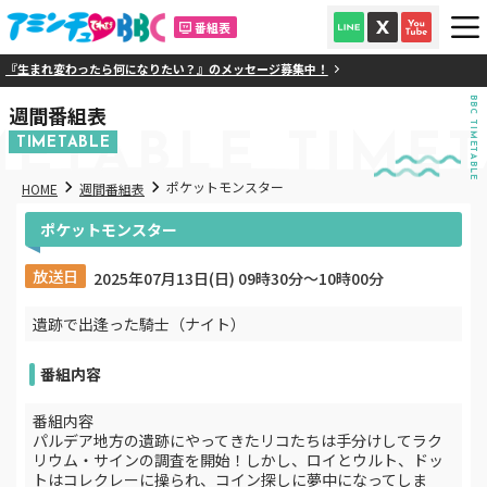
番組表
『生まれ変わったら何になりたい？』のメッセージ募集中！
BBC TIMETABLE
週間番組表
METABLE
TIMET
TIMETABLE
ポケットモンスター
HOME
週間番組表
ポケットモンスター
放送日
2025年07月13日(日) 09時30分〜10時00分
遺跡で出逢った騎士（ナイト）
番組内容
番組内容
パルデア地方の遺跡にやってきたリコたちは手分けしてラク
リウム・サインの調査を開始！しかし、ロイとウルト、ドッ
トはコレクレーに操られ、コイン探しに夢中になってしま