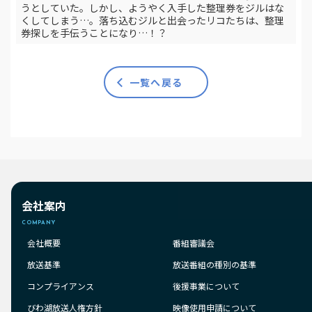
うとしていた。しかし、ようやく入手した整理券をジルはな
くしてしまう…。落ち込むジルと出会ったリコたちは、整理
券探しを手伝うことになり…！？
一覧へ戻る
会社案内
COMPANY
会社概要
番組審議会
放送基準
放送番組の種別の基準
コンプライアンス
後援事業について
びわ湖放送人権方針
映像使用申請について