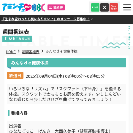
番組表
『生まれ変わったら何になりたい？』のメッセージ募集中！
BBC TIMETABLE
週間番組表
METABLE
TIME
TIMETABLE
みんなｄｅ健康体操
HOME
週間番組表
みんなｄｅ健康体操
放送日
2025年09月04日(木) 08時00分〜08時05分
いろいろな「リズム」で「スクワット（下半身）」を鍛える
体操。スクワットで太ももとお尻を鍛えます。少ししんどい
なと感じたら少しだけひざを曲げてやってみましょう！
番組内容
出演者
ひなたぼっこ げんき 大西久美子（健康運動指導士）