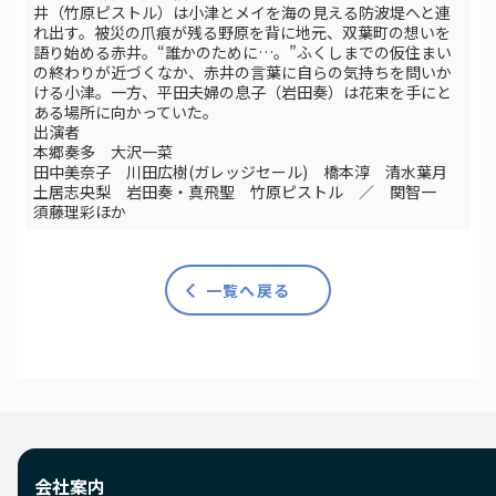
井（竹原ピストル）は小津とメイを海の見える防波堤へと連
れ出す。被災の爪痕が残る野原を背に地元、双葉町の想いを
語り始める赤井。“誰かのために…。”ふくしまでの仮住まい
の終わりが近づくなか、赤井の言葉に自らの気持ちを問いか
ける小津。一方、平田夫婦の息子（岩田奏）は花束を手にと
ある場所に向かっていた。
出演者
本郷奏多 大沢一菜
田中美奈子 川田広樹(ガレッジセール) 橋本淳 清水葉月
土居志央梨 岩田奏・真飛聖 竹原ピストル ／ 関智一
須藤理彩ほか
一覧へ戻る
会社案内