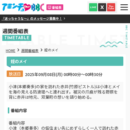
番組表
『迷っちゃうな～』のメッセージ募集中！
BBC TIMETABLE
週間番組表
METABLE
TIMET
TIMETABLE
姪のメイ
HOME
週間番組表
姪のメイ
放送日
2025年09月08日(月) 00時00分〜00時30分
小津(本郷奏多)の家を訪れた赤井(竹原ピストル)は小津とメイ
を海の見える防波堤へと連れ出す。被災の爪痕が残る野原を
背に赤井は地元、双葉町の想いを語り始める。
番組内容
番組内容
小津（本郷奏多）の仮住まい先にめずらしく一人で訪れた赤