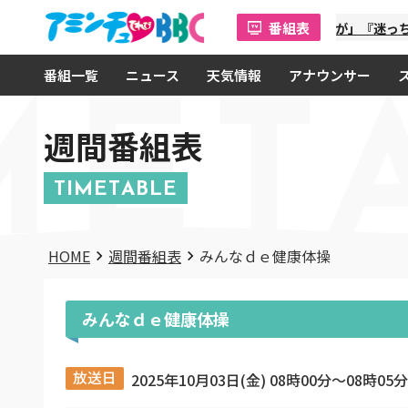
番組表
「金曜オモロしが」『迷っち
番組一覧
ニュース
天気情報
アナウンサー
MET
週間番組表
TIMETABLE
HOME
週間番組表
みんなｄｅ健康体操
みんなｄｅ健康体操
放送日
2025年10月03日(金) 08時00分〜08時05分