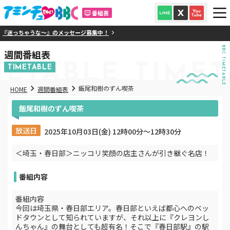
番組表
『迷っちゃうな～』のメッセージ募集中！
BBC TIMETABLE
週間番組表
METABLE
TIMET
TIMETABLE
飯尾和樹のずん喫茶
HOME
週間番組表
飯尾和樹のずん喫茶
放送日
2025年10月03日(金) 12時00分〜12時30分
＜埼玉・春日部＞ニッコリ笑顔の店主さんが引き継ぐ名店！
番組内容
番組内容
今回は埼玉県・春日部エリア。春日部といえば都心へのベッ
ドタウンとして知られていますが、それ以上に『クレヨンし
んちゃん』の舞台としても超有名！そこで『春日部駅』の駅