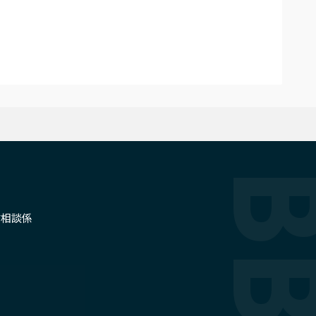
せ
信相談係