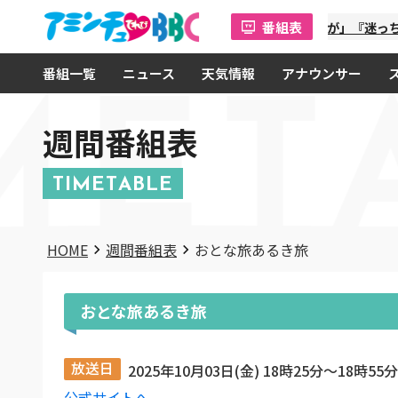
番組表
「金曜オモロしが」『迷っち
番組一覧
ニュース
天気情報
アナウンサー
MET
週間番組表
TIMETABLE
HOME
週間番組表
おとな旅あるき旅
おとな旅あるき旅
放送日
2025年10月03日(金) 18時25分〜18時55分
公式サイトへ