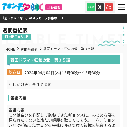
番組表
『迷っちゃうな～』のメッセージ募集中！
BBC TIMETABLE
週間番組表
METABLE
TIME
TIMETABLE
韓国ドラマ・狂気の愛 第３５話
HOME
週間番組表
韓国ドラマ・狂気の愛 第３５話
放送日
2024年04月04日(木) 13時00分〜13時30分
押しかけ妻▽全１００話
番組内容
番組内容
ミソは自分を心配して訪ねてきたギョンスに、みじめな姿を
見られたくないと冷たい態度を取ってしまう。一方、ミョン
ジャは妊娠したナヨンを会社に呼びつけて親権を放棄するよ