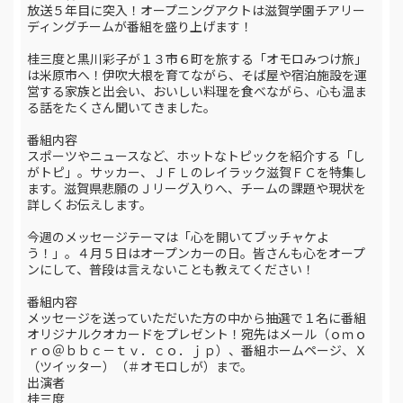
放送５年目に突入！オープニングアクトは滋賀学園チアリー
ディングチームが番組を盛り上げます！
桂三度と黒川彩子が１３市６町を旅する「オモロみつけ旅」
は米原市へ！伊吹大根を育てながら、そば屋や宿泊施設を運
営する家族と出会い、おいしい料理を食べながら、心も温ま
る話をたくさん聞いてきました。
番組内容
スポーツやニュースなど、ホットなトピックを紹介する「し
がトピ」。サッカー、ＪＦＬのレイラック滋賀ＦＣを特集し
ます。滋賀県悲願のＪリーグ入りへ、チームの課題や現状を
詳しくお伝えします。
今週のメッセージテーマは「心を開いてブッチャケよ
う！」。４月５日はオープンカーの日。皆さんも心をオープ
ンにして、普段は言えないことも教えてください！
番組内容
メッセージを送っていただいた方の中から抽選で１名に番組
オリジナルクオカードをプレゼント！宛先はメール（ｏｍｏ
ｒｏ＠ｂｂｃ－ｔｖ．ｃｏ．ｊｐ）、番組ホームページ、Ｘ
（ツイッター）（＃オモロしが）まで。
出演者
桂三度