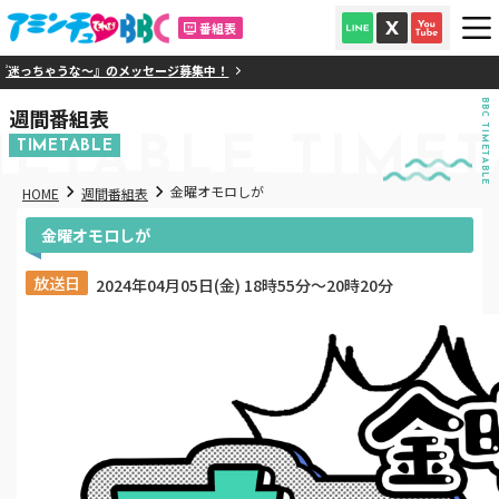
番組表
迷っちゃうな～』のメッセージ募集中！
BBC TIMETABLE
週間番組表
METABLE
TIMET
TIMETABLE
金曜オモロしが
HOME
週間番組表
金曜オモロしが
放送日
2024年04月05日(金) 18時55分〜20時20分