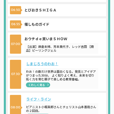
とびおきＳＨＩＧＡ
06:50
催しものガイド
06:55
おウチｄｅ買いまＳＨＯＷ
07:00
【出演】麻倉未稀、芳本美代子、レッド吉田 【商
品】ピーリングジェル
しまじろうのわお！
わお！の数だけ世界は面白くなる。発見とアイデア
07:30
がつまった30分。 よく知りよく考え、未来を切り
拓く力を育む親子で楽しめる教育番組。
くわしく見る
ライフ・ライン
ピアニスト小堀英郎さんとチェリスト山本善哉さん
08:00
の２回目。