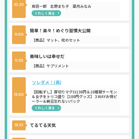
10:30
鳥羽一郎 北野まち子 葉月みなみ
くわしく見る
簡単！楽々！めぐり習慣大公開
11:00
【商品】マット、枕のセット
美味しいは幸せだ
11:30
【商品】サプリメント
ソレダメ！(再)
【回転ずし】厚切りマグロ130円＆10種類サーモン
12:00
＆女子をトリコ盛り【100円グッズ】３WAYお得ピ
ーラー＆納豆忘れないパック
くわしく見る
てるてる天気
12:55