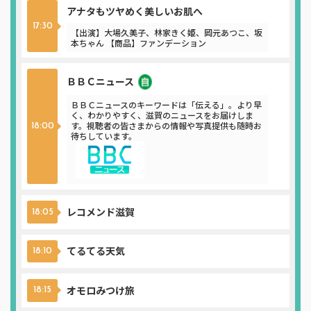
アナタもツヤめく美しいお肌へ
17:30
【出演】大場久美子、林家きく姫、岡元あつこ、坂
本ちゃん 【商品】ファンデーション
ＢＢＣニュース
ニュース
ＢＢＣニュースのキーワードは「伝える」。より早
く、わかりやすく、滋賀のニュースをお届けしま
す。視聴者の皆さまからの情報や写真提供も随時お
18:00
待ちしています。
レコメンド滋賀
18:05
てるてる天気
18:10
オモロみつけ旅
18:15