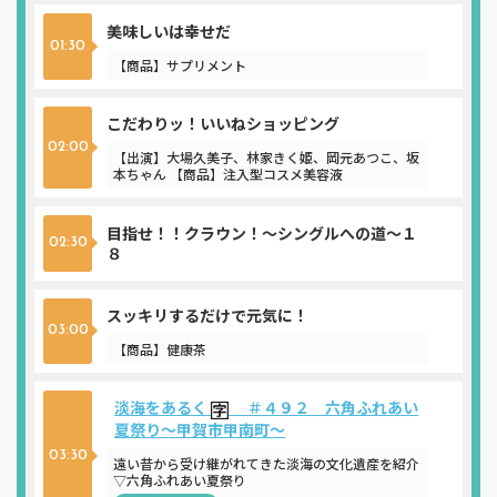
美味しいは幸せだ
01:30
【商品】サプリメント
こだわりッ！いいねショッピング
02:00
【出演】大場久美子、林家きく姫、岡元あつこ、坂
本ちゃん 【商品】注入型コスメ美容液
目指せ！！クラウン！～シングルへの道～１
02:30
８
スッキリするだけで元気に！
03:00
【商品】健康茶
淡海をあるく
＃４９２ 六角ふれあい
夏祭り～甲賀市甲南町～
03:30
遠い昔から受け継がれてきた淡海の文化遺産を紹介
▽六角ふれあい夏祭り