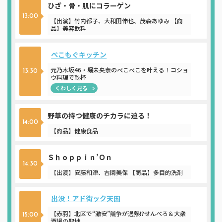
ひざ・骨・肌にコラーゲン
13:00
【出演】竹内都子、大和田伸也、茂森あゆみ 【商
品】美容飲料
ぺこもぐキッチン
元乃木坂46・堀未央奈のぺこぺこを叶える！コショ
13:30
ウ料理で乾杯
くわしく見る
野草の持つ健康のチカラに迫る！
14:00
【商品】健康食品
Ｓｈｏｐｐｉｎ’Ｏｎ
14:30
【出演】安藤和津、古閑美保 【商品】多目的洗剤
出没！アド街ック天国
【赤羽】北区で“激安”競争が過熱!?せんべろ＆大衆
15:00
酒場の聖地