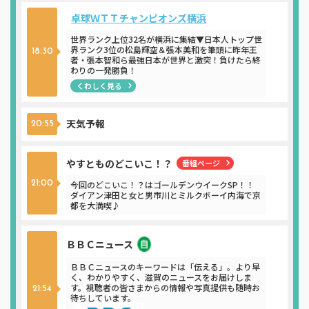
卓球ＷＴＴチャンピオンズ横浜
世界ランク上位32名が横浜に集結▼日本人トップ世
界ランク3位の松島輝空＆張本美和を筆頭に昨年王
18:30
者・張本智和ら最強日本が世界と激突！負けたら終
わりの一発勝負！
くわしく見る
天気予報
20:55
やすとものどこいこ！？
番組ページ
21:00
今回のどこいこ！？はゴールデンウイークSP！！
ダイアン津田と女と男市川とミルクボーイ内海で京
都を大満喫♪
ＢＢＣニュース
ニュース
ＢＢＣニュースのキーワードは「伝える」。より早
く、わかりやすく、滋賀のニュースをお届けしま
す。視聴者の皆さまからの情報や写真提供も随時お
21:54
待ちしています。