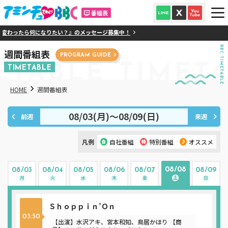
番組表
変わったら何になりたい？』のメッセージ募集中！
BBC TIMETABLE
週間番組表
PROGRAM GUIDE
ETABLE
TIMET
TIMETABLE
HOME
週間番組表
08/03(月)〜08/09(日)
前週
来週
凡例
自社番組
特別番組
オススメ
08/08
08/03
08/04
08/05
08/06
08/07
08/09
土
月
火
水
木
金
日
Ｓｈｏｐｐｉｎ’Ｏｎ
03:50
【出演】水沢アキ、宮本和知、鳥居かほり 【商