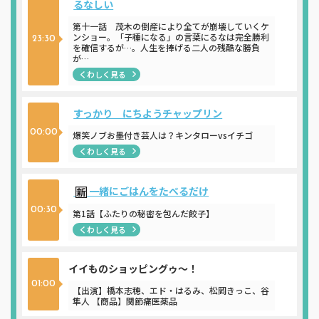
るなしい
第十一話 茂木の倒産により全てが崩壊していくケ
ンショー。「子種になる」の言葉にるなは完全勝利
23:30
を確信するが…。人生を捧げる二人の残酷な勝負
が…
くわしく見る
すっかり にちようチャップリン
00:00
爆笑ノブお墨付き芸人は？キンタローvsイチゴ
くわしく見る
一緒にごはんをたべるだけ
00:30
第1話【ふたりの秘密を包んだ餃子】
くわしく見る
イイものショッピングゥ～！
01:00
【出演】橋本志穂、エド・はるみ、松岡きっこ、谷
隼人 【商品】関節痛医薬品