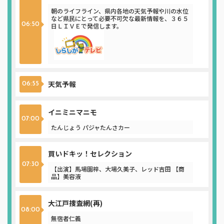
朝のライフライン、県内各地の天気予報や川の水位
など県民にとって必要不可欠な最新情報を、３６５
06:50
日ＬＩＶＥで発信します。
天気予報
06:55
イニミニマニモ
07:00
たんじょう パジャたんさカー
買いドキッ！セレクション
07:30
【出演】馬場園梓、大場久美子、レッド吉田 【商
品】美容液
大江戸捜査網(再)
08:00
無宿者仁義