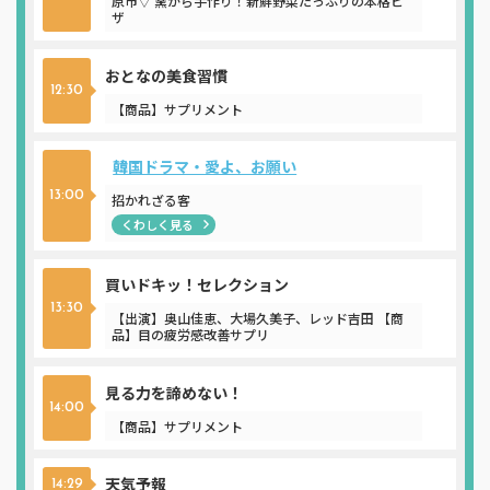
原市▽ 窯から手作り！新鮮野菜たっぷりの本格ピ
ザ
おとなの美食習慣
12:30
【商品】サプリメント
韓国ドラマ・愛よ、お願い
13:00
招かれざる客
くわしく見る
買いドキッ！セレクション
13:30
【出演】奥山佳恵、大場久美子、レッド吉田 【商
品】目の疲労感改善サプリ
見る力を諦めない！
14:00
【商品】サプリメント
天気予報
14:29