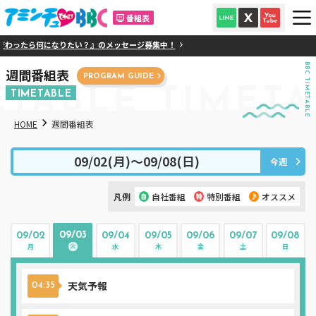
番組表
ったら何になりたい？』のメッセージ募集中！
BBC TIMETABLE
週間番組表
PROGRAM GUIDE
ETABLE
TIMETA
TIMETABLE
HOME
週間番組表
09/02(月)〜09/08(日)
今週
凡例
自社番組
特別番組
オススメ
09/03
09/02
09/04
09/05
09/06
09/07
09/08
火
月
水
木
金
土
日
天気予報
04:35