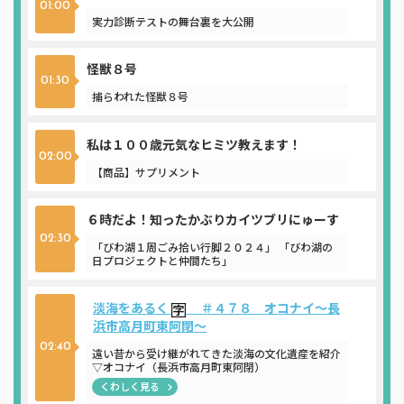
01:00
実力診断テストの舞台裏を大公開
怪獣８号
01:30
捕らわれた怪獣８号
私は１００歳元気なヒミツ教えます！
02:00
【商品】サプリメント
６時だよ！知ったかぶりカイツブリにゅーす
02:30
「びわ湖１周ごみ拾い行脚２０２４」 「びわ湖の
日プロジェクトと仲間たち」
淡海をあるく
＃４７８ オコナイ～長
浜市高月町東阿閉～
02:40
遠い昔から受け継がれてきた淡海の文化遺産を紹介
▽オコナイ（長浜市高月町東阿閉）
くわしく見る