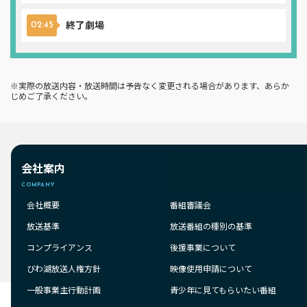
終了劇場
02:45
※実際の放送内容・放送時間は予告なく変更される場合があります、あらか
じめご了承ください。
会社案内
COMPANY
会社概要
番組審議会
放送基準
放送番組の種別の基準
コンプライアンス
後援事業について
びわ湖放送人権方針
映像使用申請について
一般事業主行動計画
青少年に見てもらいたい番組