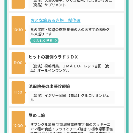
【出演】大場久美子、クリス松村、にしおかすみこ
【商品】サプリメント
おとな旅あるき旅 傑作選
食の宝庫・姫路の夏旅 地元の人のおすすめＢ級グ
10:30
ルメ巡りです
くわしく見る
ヒットの裏側ウラドリＤＸ
11:00
【出演】松嶋尚美、ＩＭＡＬＵ、レッド吉田 【商
品】オールインワンゲル
池田院長の出張診療旅
11:30
【出演】イジリー岡田 【商品】グルコサミンジェ
ル
昼めし旅
ザブングル加藤 ▽茨城県高萩市▽ 旬のズッキーニ
12:00
で２種の食感！フライとチーズ焼き ▽栃木県那須塩