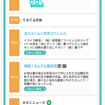
てるてる天気
18:20
ありえへん∞世界スペシャル
イライラ解消！（秘）新常識▽ファミレスのスープ
18:25
バーの具を一気にすくう（秘）裏ワザＶＳレジ袋を
キレイに収納＆取り出しやすい！（秘）裏ワザ
くわしく見る
開運！なんでも鑑定団
お宝は妻が祖父の形見分けで手に入れた大正期を代
表する夭折の天才画家の作品。同じ名字なので親近
20:54
感が湧き、調べると有名な画家とわかりびっくり！
真贋が気になっている。
くわしく見る
ＢＢＣニュース
ニュース