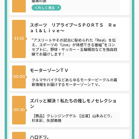
亜美の旅
くわしく見る
スポーツ リアライブ～ＳＰＯＲＴＳ Ｒｅ
ａｌ＆Ｌｉｖｅ～
23:55
“アスリートやその試合に秘められた「Real」を伝
え、スポーツの「Live」が体感できる番組”をコン
セプトに、野球・サッカー・五輪種目などを独自目
線でお届けします！
モーターゾーンＴＶ
00:00
クルマやバイクなどあらゆるモータービークルの最
新情報をお届けするモーターゾーンＴＶ。
ズバッと解決！私たちの推しモノセレクショ
ン
00:30
【商品】クレンジングゲル 【出演】山本みどり、
杉本彩、矢部美穂
ハロドリ。