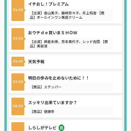
イチおし！プレミアム
04:50
【出演】香山美子、藤崎奈々子、井上和香 【商
品】オールインワン美容クリーム
おウチｄｅ買いまＳＨＯＷ
05:20
【出演】麻倉未稀、芳本美代子、レッド吉田 【商
品】美容液
天気予報
05:49
明日の歩みを止めないために！！
05:50
【商品】ステッパー
スッキリ出来ていますか？
06:20
【商品】健康茶
しらしがテレビ