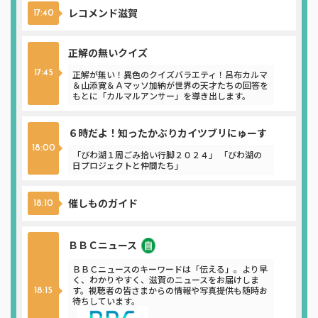
レコメンド滋賀
17:40
正解の無いクイズ
正解が無い！異色のクイズバラエティ！呂布カルマ
17:45
＆山添寛＆Ａマッソ加納が世界の天才たちの回答を
もとに「カルマルアンサー」を導き出します。
６時だよ！知ったかぶりカイツブリにゅーす
18:00
「びわ湖１周ごみ拾い行脚２０２４」 「びわ湖の
日プロジェクトと仲間たち」
催しものガイド
18:10
ＢＢＣニュース
ニュース
ＢＢＣニュースのキーワードは「伝える」。より早
く、わかりやすく、滋賀のニュースをお届けしま
す。視聴者の皆さまからの情報や写真提供も随時お
18:15
待ちしています。