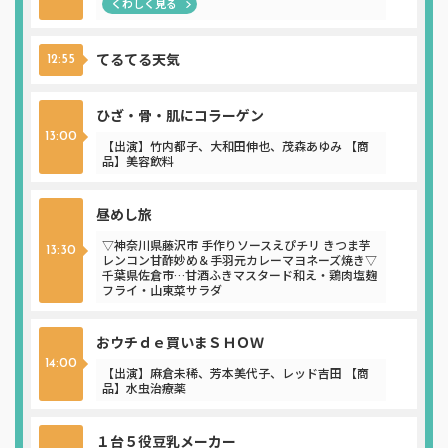
くわしく見る
てるてる天気
12:55
ひざ・骨・肌にコラーゲン
13:00
【出演】竹内都子、大和田伸也、茂森あゆみ 【商
品】美容飲料
昼めし旅
▽神奈川県藤沢市 手作りソースえぴチリ きつま芋
13:30
レンコン甘酢妙め＆手羽元カレーマヨネーズ焼き▽
千葉県佐倉市…甘酒ふきマスタード和え・鶏肉塩麹
フライ・山東菜サラダ
おウチｄｅ買いまＳＨＯＷ
14:00
【出演】麻倉未稀、芳本美代子、レッド吉田 【商
品】水虫治療薬
１台５役豆乳メーカー