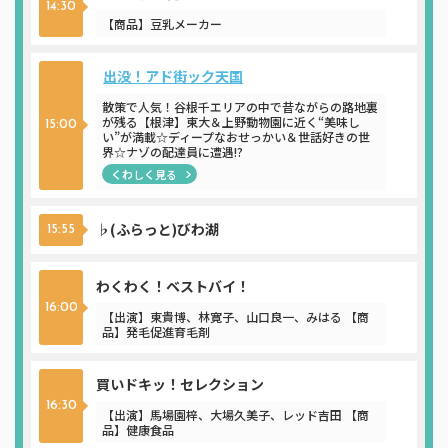
14:30
【商品】豆乳メーカー
出没！アド街ック天国
散策で人気！谷根千エリアの中で昔ながらの路地裏
が残る【根津】東大＆上野動物園に近く“美味し
15:00
い”が満載☆ディープなおせっかい＆世話好きの世
界☆ナゾの配達員に遭遇!?
くわしく見る
♭(ふらっと)びわ湖
15:55
わくわく！ベストバイ！
16:00
【出演】東貴博、林寛子、山口良一、みはる 【商
品】発毛促進育毛剤
買いドキッ！セレクション
16:30
【出演】馬場園梓、大場久美子、レッド吉田 【商
品】健康食品