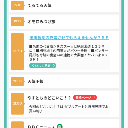
てるてる天気
18:10
オモロみつけ旅
18:15
出川哲朗の充電させてもらえませんか？ＳＰ
■名馬の＜日高＞をズズーッと絶景海道１３５キ
ロ！■初登場！内田篤人がパワー全開！■パンサー
18:30
尾形も奇跡の出会いの連続で大興奮！ヤバいよ×２
ＳＰ！
くわしく見る
天気予報
20:55
やすとものどこいこ！？
番組ページ
21:00
今回のどこいこ！？は ダブルアートと堺市界隈でお
買い物♪
ＢＢＣニュース
ニュース