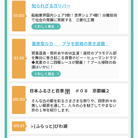
知られざるガリバー
船舶業界国内シェア9割！世界シェア4割！分離技術
23:00
で社会の発展に貢献する 三菱化工機
くわしく見る
量産型ルカ ‐プラモ部員の青き逆襲‐
賀喜遥香・筒井あやめＷ主演！高校のプラモデル部
を舞台に巻き起こる青春ホビー・ヒューマンドラマ
23:30
◆真夏のミニ四駆レースが開幕！？プール掃除の命
運はいかに！
くわしく見る
日本ふるさと百景
＃０８ 京都編２
00:00
そんな古の都を彩るさまざまな祭りや、四季折々の
美しい風景を通して、人々の心を魅了してやまない
京の１年を紹介します。
♭(ふらっと)びわ湖
00:25