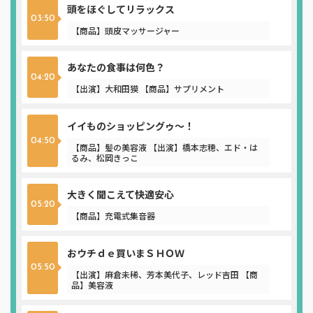
頭をほぐしてリラックス
03:50
【商品】頭皮マッサージャー
あなたの食事は何色？
04:20
【出演】大和田獏 【商品】サプリメント
イイものショッピングゥ～！
04:50
【商品】髪の美容液 【出演】橋本志穂、エド・は
るみ、松岡きっこ
大きく聞こえて快適安心
05:20
【商品】充電式集音器
おウチｄｅ買いまＳＨＯＷ
05:50
【出演】麻倉未稀、芳本美代子、レッド吉田 【商
品】美容液