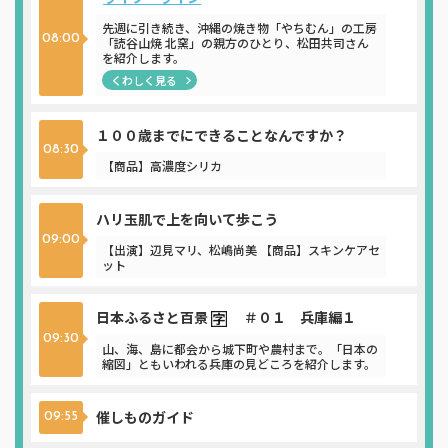
先週に引き続き、沖縄の焼き物「やちむん」の工房
08:00
「読谷山焼 北窯」の親方のひとり、松田共司さん
を紹介します。
くわしく見る
１００歳までにできることなんですか？
08:30
【商品】高濃度シリカ
ハリ玉肌で上を向いて歩こう
09:00
【出演】辺見マリ、松嶋尚美 【商品】スキンケアセ
ット
日本ふるさと百景
＃０１ 兵庫編１
09:30
山、海、島に都会から城下町や農村まで。「日本の
縮図」ともいわれる兵庫の見どころを紹介します。
催しものガイド
09:55