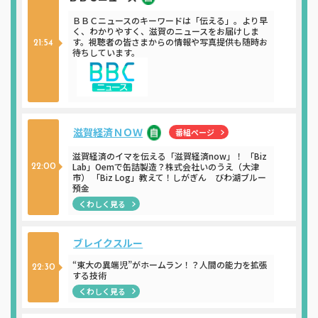
ＢＢＣニュースのキーワードは「伝える」。より早
く、わかりやすく、滋賀のニュースをお届けしま
す。視聴者の皆さまからの情報や写真提供も随時お
21:54
待ちしています。
滋賀経済ＮＯＷ
番組ページ
滋賀経済のイマを伝える「滋賀経済now」！ 「Biz
Lab」Oemで缶詰製造？株式会社いのうえ（大津
22:00
市） 「Biz Log」教えて！しがぎん びわ湖ブルー
預金
くわしく見る
ブレイクスルー
“東大の異端児”がホームラン！？人間の能力を拡張
22:30
する技術
くわしく見る