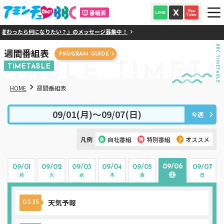
番組表
ったら何になりたい？』のメッセージ募集中！
BBC TIMETABLE
週間番組表
PROGRAM GUIDE
ETABLE
TIMETA
TIMETABLE
HOME
週間番組表
09/01(月)〜09/07(日)
今週
凡例
自社番組
特別番組
オススメ
09/06
09/01
09/02
09/03
09/04
09/05
09/07
土
月
火
水
木
金
日
天気予報
03:35