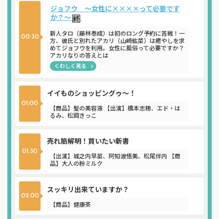
ジョフウ ～女性に××××って必要です
か？～
新人タロ（藤林泰成）は初のロング予約に苦戦！一
00:30
方、彼氏と別れたアカリ（山崎紘菜）は癒やしを求
めてジョフウを利用。女性に風俗って必要ですか？
アカリなりの答えとは
くわしく見る
イイものショッピングゥ～！
01:00
【商品】髪の美容液 【出演】橋本志穂、エド・は
るみ、松岡きっこ
売れ筋解明！買いたい新書
01:30
【出演】城之内早苗、阿知波悟美、松尾伴内 【商
品】大人の粉ミルク
スッキリ出来ていますか？
02:00
【商品】健康茶