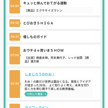
キュッと挟んでおてがる運動
06:20
【商品】エクササイズマシン
とびおきＳＨＩＧＡ
06:50
催しものガイド
06:55
おウチｄｅ買いまＳＨＯＷ
07:00
【出演】麻倉未稀、芳本美代子、レッド吉田 【商
品】漢方薬
しまじろうのわお！
わお！の数だけ世界は面白くなる。発見とアイデア
07:30
が詰まった30分。 よく知りよく考え、未来を切り
拓く力を育む親子で楽しめる教育番組。
くわしく見る
ライフ・ライン