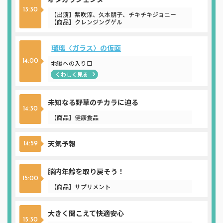
13:30
【出演】紫吹淳、久本朋子、チキチキジョニー
【商品】クレンジングゲル
瑠璃〈ガラス〉の仮面
14:00
地獄への入り口
くわしく見る
未知なる野草のチカラに迫る
14:30
【商品】健康食品
天気予報
14:59
脳内年齢を取り戻そう！
15:00
【商品】サプリメント
大きく聞こえて快適安心
15:30