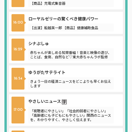
【商品】充電式集音器
ローヤルゼリーの驚くべき健康パワー
16:00
【出演】船越英一郎 【商品】健康補助食品
シナぷしゅ
16:29
赤ちゃんが楽しめる知育番組！音楽と映像の遊び、
ことば、食育、自然など▽東大赤ちゃんラボ監修
ゆうがたサテライト
16:54
きょう一日の経済ニュースをどこよりも早くお伝え
します
やさしいニュース
17:00
「視聴者にやさしい」「社会的弱者にやさしい」
「高齢者にも子どもにもやさしい」関西のニュース
を、わかりやすく、やさしく伝えます。