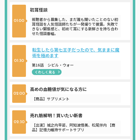
初耳怪談
視聴者から募集した、まだ誰も聞いたことのない初
01:00
耳怪談を人気怪談師たちが一発撮りで披露。失敗で
きない緊張感と、初めて耳にする新鮮さを持ち合わ
せた怪談番組。
転生したら第七王子だったので、気ままに魔
術を極めます
01:30
第16話 シビル・ウォー
くわしく見る
高めの血糖値が気になる方に
02:00
【商品】サプリメント
売れ筋解明！買いたい新書
02:30
【出演】城之内早苗、阿知波悟美、松尾伴内 【商
品】記憶力維持サポートサプリ