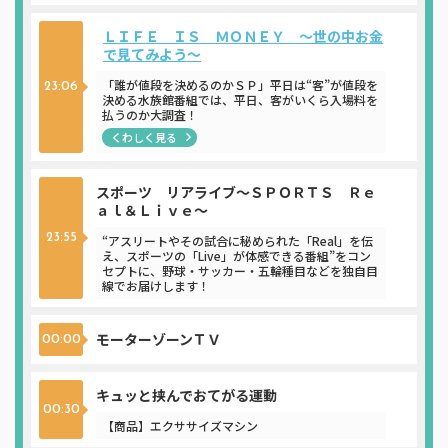
ＬＩＦＥ ＩＳ ＭＯＮＥＹ ～世の中お金
で見てみよう～
「誰が値段を決めるのかＳＰ」平日は“客”が値段を
23:06
決める水族館番組では、平日、客がいくら入場料を
払うのか大調査！
くわしく見る
スポーツ リアライブ～ＳＰＯＲＴＳ Ｒｅ
ａｌ＆Ｌｉｖｅ～
23:55
“アスリートやその試合に秘められた「Real」を伝
え、スポーツの「Live」が体感できる番組”をコン
セプトに、野球・サッカー・五輪種目などを独自目
線でお届けします！
モーターゾーンＴＶ
00:00
キュッと挟んでおてがる運動
00:30
【商品】エクササイズマシン