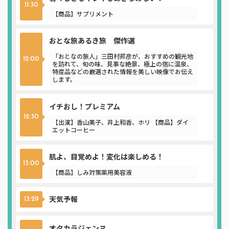
11:30
【商品】サプリメント
おとな旅あるき旅 傑作選
「おとなの旅人」三田村邦彦が、おすすめの観光地
12:00
を訪れて、旬の味、見事な絶景、極上の宿に温泉、
特産品などの厳選された情報を美しい映像でお伝え
します。
イチおし！プレミアム
12:30
【出演】香山美子、井上和香、ホリ 【商品】ダイ
エットコーヒー
肌よ、目覚めよ！変化は楽しめる！
13:00
【商品】しみ対策薬用美容液
天気予報
13:29
オタカラジェンヌ