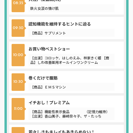
08:35
鉄火女涙の情け肌
認知機能を維持するヒントに迫る
09:30
【商品】サプリメント
お買い物ベストショー
10:00
【出演】コロッケ、はしのえみ、林家きく姫 【商
品】しわ改善薬用オールインワンクリーム
巻くだけで腹筋
10:30
【商品】ＥＭＳマシン
イチおし！プレミアム
11:00
【商品】機能性表示食品 （記憶力維持）
【出演】香山美子、藤崎奈々子、ザ・たっち
若々しさもキレイもあきらめない！