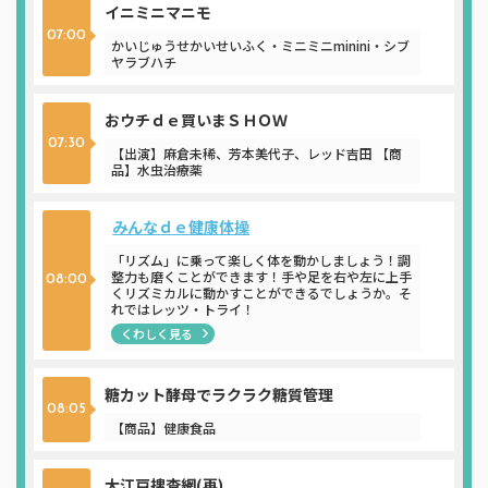
イニミニマニモ
07:00
かいじゅうせかいせいふく・ミニミニminini・シブ
ヤラブハチ
おウチｄｅ買いまＳＨＯＷ
07:30
【出演】麻倉未稀、芳本美代子、レッド吉田 【商
品】水虫治療薬
みんなｄｅ健康体操
「リズム」に乗って楽しく体を動かしましょう！調
整力も磨くことができます！手や足を右や左に上手
08:00
くリズミカルに動かすことができるでしょうか。そ
れではレッツ・トライ！
くわしく見る
糖カット酵母でラクラク糖質管理
08:05
【商品】健康食品
大江戸捜査網(再)