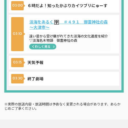
６時だよ！知ったかぶりカイツブリにゅーす
03:00
淡海をあるく
＃４９１ 御霊神社の森
～大津市～
03:10
遠い昔から受け継がれてきた淡海の文化遺産を紹介
▽淡海名木物語 御霊神社の森
くわしく見る
天気予報
03:15
終了劇場
03:30
※実際の放送内容・放送時間は予告なく変更される場合があります、あらか
じめご了承ください。