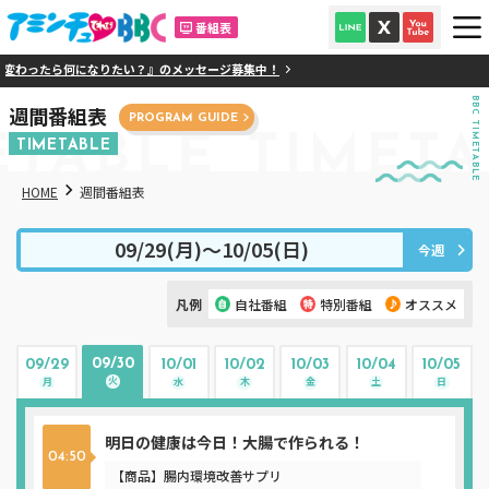
番組表
わったら何になりたい？』のメッセージ募集中！
BBC TIMETABLE
週間番組表
PROGRAM GUIDE
ETABLE
TIMETA
TIMETABLE
HOME
週間番組表
09/29(月)〜10/05(日)
今週
凡例
自社番組
特別番組
オススメ
09/30
09/29
10/01
10/02
10/03
10/04
10/05
火
月
水
木
金
土
日
明日の健康は今日！大腸で作られる！
04:50
【商品】腸内環境改善サプリ