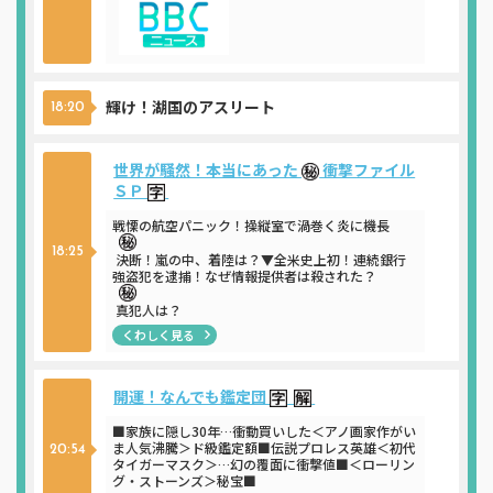
輝け！湖国のアスリート
18:20
世界が騒然！本当にあった
衝撃ファイル
ＳＰ
戦慄の航空パニック！操縦室で渦巻く炎に機長
18:25
決断！嵐の中、着陸は？▼全米史上初！連続銀行
強盗犯を逮捕！なぜ情報提供者は殺された？
真犯人は？
くわしく見る
開運！なんでも鑑定団
■家族に隠し30年…衝動買いした＜アノ画家作がい
ま人気沸騰＞ド級鑑定額■伝説プロレス英雄＜初代
20:54
タイガーマスク＞…幻の覆面に衝撃値■＜ローリン
グ・ストーンズ＞秘宝■