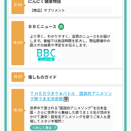
にんにく健康物語
17:30
【商品】サプリメント
ＢＢＣニュース
ニュース
より早く、わかりやすく、滋賀のニュースをお届け
します。番組では放送時間を拡大し、現在開催中の
18:00
国スポの結果や予定をお伝えします。
催しものガイド
18:25
ＴＨＥカラオケ★バトル 国民的アニメソン
グ歌うま王決定戦
世界中で愛される“国民的アニメソング”を日本全
18:30
国・さらに世界から集結した歌うま１８名が頂点を
かけて激突！超有名アニメソングを歌うご本人も登
場してスタジオ騒然！
くわしく見る