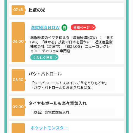
比叡の光
07:45
滋賀経済ＮＯＷ
番組ページ
滋賀経済のイマを伝える「滋賀経済NOW」！ 「BIZ
LAB」「はかる」技術で日本を豊かに！ 近江度量衡
08:00
株式会社（草津市） 「BIZ LOG」 ニューコレクシ
ョン！ デカフェの専門店
くわしく見る
パウ・パトロール
08:30
「シーパトロール！スネイルごうをとりもどせ」
「パウ・パトロールとおおきなおはな」
タイヤもボールも楽々空気入れ
09:00
【商品】充電式空気入れ
ポケットモンスター