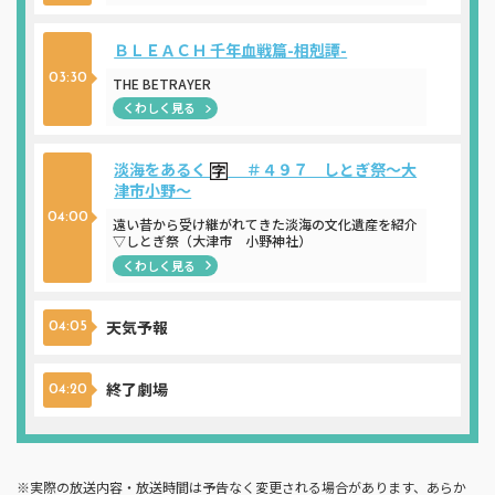
ＢＬＥＡＣＨ 千年血戦篇-相剋譚-
03:30
THE BETRAYER
くわしく見る
淡海をあるく
＃４９７ しとぎ祭～大
津市小野～
04:00
遠い昔から受け継がれてきた淡海の文化遺産を紹介
▽しとぎ祭（大津市 小野神社）
くわしく見る
天気予報
04:05
終了劇場
04:20
※実際の放送内容・放送時間は予告なく変更される場合があります、あらか