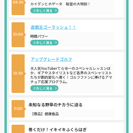
09:30
カイデンとホゲータ 秘密の大特訓！
くわしく見る
遊戯王ゴーラッシュ！！
10:00
時間パワー
くわしく見る
アップグレードゴルフ
大人気YouTuberてらゆーのスペシャルレッスンほ
か、ギアやスタイリストなど各界のスペシャリスト
10:30
たちが劇的変化へ導く！ゴルフファンに捧げるアマ
チュア応援プログラム。
くわしく見る
未知なる野草のチカラに迫る
11:00
【商品】健康食品
巻くだけ！イキイキふくらはぎ