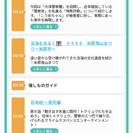
今回は「大津警察署」を訪問し、近年増加している
「警察官」を名乗る「特殊詐欺」について紹介しま
00:45
す。「こうめちゃん」が被害者に扮し、実際にあっ
た事件を再現します。
くわしく見る
淡海をあるく
＃４９６ 米原曳山まつ
り～米原市～
00:50
遠い昔から受け継がれてきた淡海の文化遺産を紹介
▽米原曳山まつり
くわしく見る
催しものガイド
00:55
日本統一 東京編
第６話「動き出す氷室と田村！トクリュウたちを止
めろ」 任侠とトクリュウ、警察の三つ巴で繰り広
01:00
げられるクライムサスペンスエンターテインメン
ト！
くわしく見る