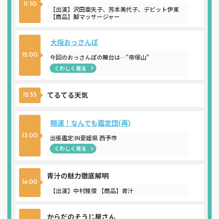
11:30
【出演】沢田亜矢子、芳本美代子、デビット伊東
【商品】脚マッサージャー
大阪おっさんぽ
12:00
今回のおっさんぽの舞台は…"帝塚山"
くわしく見る
てるてる天気
12:55
開運！なんでも鑑定団(再)
13:00
出張鑑定:IN愛媛県 西予市
くわしく見る
青汁の魅力徹底解明
14:00
【出演】中村雅俊 【商品】青汁
からだのそうじ屋さん