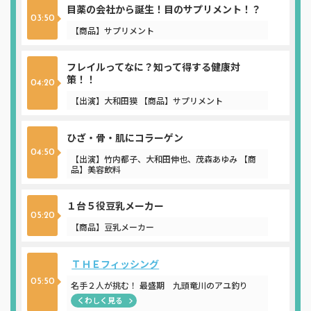
目薬の会社から誕生！目のサプリメント！？
03:50
【商品】サプリメント
フレイルってなに？知って得する健康対
策！！
04:20
【出演】大和田獏 【商品】サプリメント
ひざ・骨・肌にコラーゲン
04:50
【出演】竹内都子、大和田伸也、茂森あゆみ 【商
品】美容飲料
１台５役豆乳メーカー
05:20
【商品】豆乳メーカー
ＴＨＥフィッシング
05:50
名手２人が挑む！ 最盛期 九頭竜川のアユ釣り
くわしく見る