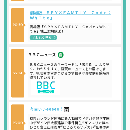
劇場版「ＳＰＹ×ＦＡＭＩＬＹ Ｃｏｄｅ：
Ｗｈｉｔｅ」
20:50
劇場版「ＳＰＹ×ＦＡＭＩＬＹ Ｃｏｄｅ：Ｗｈｉ
ｔｅ」地上波初放送！
くわしく見る
ＢＢＣニュース
ニュース
ＢＢＣニュースのキーワードは「伝える」。より早
く、わかりやすく、滋賀のニュースをお届けしま
す。視聴者の皆さまからの情報や写真提供も随時お
22:54
待ちしています。
有吉ぃぃeeeee！
有吉ぃぃランド開拓に新人動員でドタバタ騒ぎ▼田
中デザイン巨大橋建築で事件発生!?▼マユリカ阪本
23:00
ひとり富士山修復▼“ビビるぐらいデカい”圧巻の新