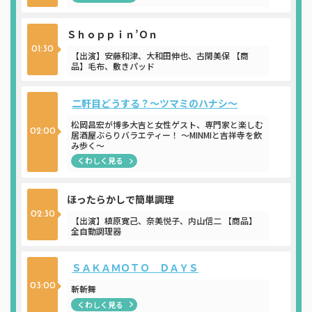
Ｓｈｏｐｐｉｎ’Ｏｎ
01:30
【出演】安藤和津、大和田伸也、古閑美保 【商
品】毛布、敷きパッド
二軒目どうする？～ツマミのハナシ～
松岡昌宏が博多大吉と女性ゲスト、専門家と楽しむ
02:00
居酒屋ぶらりバラエティー！ ～MINMIと吉祥寺を飲
み歩く～
くわしく見る
ほったらかしで簡単調理
02:30
【出演】槙原寛己、奈美悦子、内山信二 【商品】
全自動調理器
ＳＡＫＡＭＯＴＯ ＤＡＹＳ
03:00
斬斬舞
くわしく見る