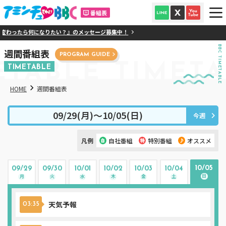
番組表
ったら何になりたい？』のメッセージ募集中！
BBC TIMETABLE
週間番組表
PROGRAM GUIDE
ETABLE
TIMETA
TIMETABLE
HOME
週間番組表
09/29(月)〜10/05(日)
今週
凡例
自社番組
特別番組
オススメ
10/05
09/29
09/30
10/01
10/02
10/03
10/04
日
月
火
水
木
金
土
天気予報
03:35