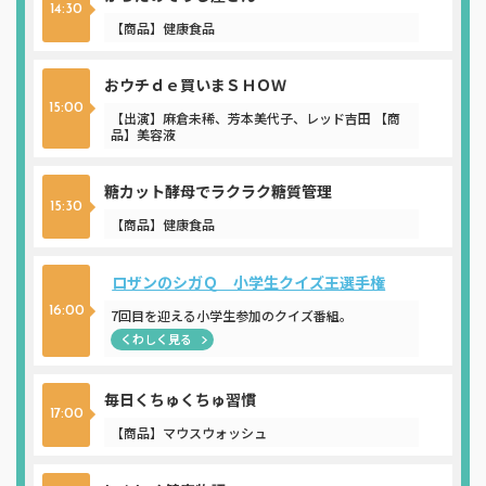
14:30
【商品】健康食品
おウチｄｅ買いまＳＨＯＷ
15:00
【出演】麻倉未稀、芳本美代子、レッド吉田 【商
品】美容液
糖カット酵母でラクラク糖質管理
15:30
【商品】健康食品
ロザンのシガＱ 小学生クイズ王選手権
16:00
7回目を迎える小学生参加のクイズ番組。
くわしく見る
毎日くちゅくちゅ習慣
17:00
【商品】マウスウォッシュ