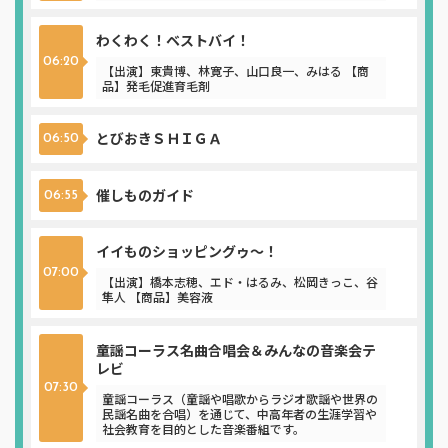
わくわく！ベストバイ！
06:20
【出演】東貴博、林寛子、山口良一、みはる 【商
品】発毛促進育毛剤
とびおきＳＨＩＧＡ
06:50
催しものガイド
06:55
イイものショッピングゥ～！
07:00
【出演】橋本志穂、エド・はるみ、松岡きっこ、谷
隼人 【商品】美容液
童謡コーラス名曲合唱会＆みんなの音楽会テ
レビ
07:30
童謡コーラス（童謡や唱歌からラジオ歌謡や世界の
民謡名曲を合唱）を通じて、中高年者の生涯学習や
社会教育を目的とした音楽番組です。