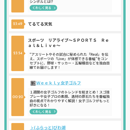
シンボルとは!?
くわしく見る
てるてる天気
23:49
スポーツ リアライブ～ＳＰＯＲＴＳ Ｒｅ
ａｌ＆Ｌｉｖｅ～
23:54
“アスリートやその試合に秘められた「Real」を伝
え、スポーツの「Live」が体感できる番組”をコン
セプトに、野球・サッカー・五輪種目などを独自目
線でお届けします！
Ｗｅｅｋｌｙ女子ゴルフ
１週間の女子ゴルフのトレンドを総まとめ！スゴ技
プレーや女子プロの素顔、逸材の原石たちを番組独
00:20
自の視点でわかりやすく解説！女子ゴルフがもっと
好きになる！
くわしく見る
♭(ふらっと)びわ湖