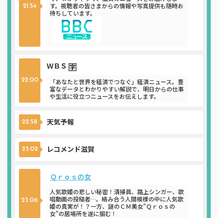
す。視聴者の皆さまからの情報や写真提供も随時お
21:54
待ちしています。
ＷＢＳ
22:00
「あなたと世界を経済でつなぐ」経済ニュース。豊
富なデータとわかりやすい解説で、明日からの仕事
や生活に役立つニュースをお伝えします。
天気予報
22:58
レコメンド滋賀
23:02
Ｑｒｏｓの女
人気歌姫の悲しい秘密！清掃員、路上シンガー、歌
唱動画の投稿者…。絡み合う人間模様の中に人気歌
23:06
姫の真実が！？一方、謎のＣＭ美女”Ｑｒｏｓの
女”の居場所を遂に掴む！