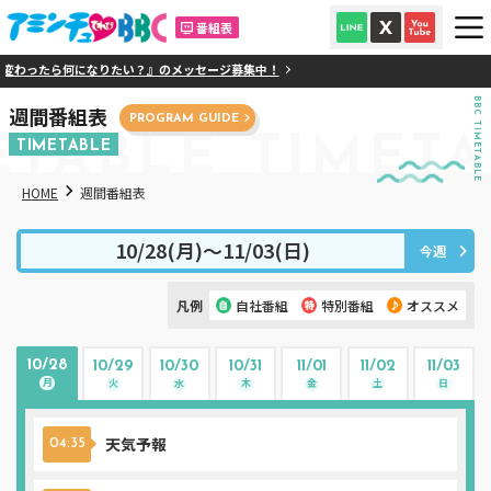
番組表
ったら何になりたい？』のメッセージ募集中！
BBC TIMETABLE
週間番組表
PROGRAM GUIDE
ETABLE
TIMETA
TIMETABLE
HOME
週間番組表
10/28(月)〜11/03(日)
今週
凡例
自社番組
特別番組
オススメ
10/28
10/29
10/30
10/31
11/01
11/02
11/03
月
火
水
木
金
土
日
天気予報
04:35