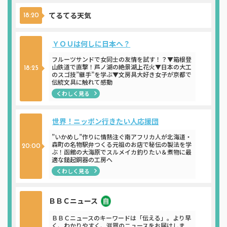
てるてる天気
18:20
ＹＯＵは何しに日本へ？
フルーツサンドで女同士の友情を試す！？▼箱根登
山鉄道で直撃！芦ノ湖の絶景湖上花火▼日本の大工
18:25
のスゴ技”継手”を学ぶ▼文房具大好き女子が京都で
伝統文具に触れて感動
くわしく見る
世界！ニッポン行きたい人応援団
”いかめし”作りに情熱注ぐ南アフリカ人が北海道・
森町の名物駅弁つくる元祖のお店で秘伝の製法を学
20:00
ぶ！函館の大海原でスルメイカ釣りたい＆煮物に最
適な鎚起銅器の工房へ
くわしく見る
ＢＢＣニュース
ニュース
ＢＢＣニュースのキーワードは「伝える」。より早
く、わかりやすく、滋賀のニュースをお届けしま