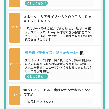
くわしく見る
スポーツ リアライブ～ＳＰＯＲＴＳ Ｒｅ
ａｌ＆Ｌｉｖｅ～
23:55
“アスリートやその試合に秘められた「Real」を伝
え、スポーツの「Live」が体感できる番組”をコン
セプトに、野球・サッカー・五輪種目などを独自目
線でお届けします！
錦糸町パラダイス～渋谷から一本～
スカイツリーが日本一良く見える街、錦糸町を舞台
に過去の罪と未来への希望が入り交じる。総勢５０
00:00
人以上が登場！ヒューマンドラマとちょっとミステ
リーのある群像劇。
くわしく見る
知ってる？しじみ 実はなかなかなもんなん
ですよ
00:30
【商品】サプリメント