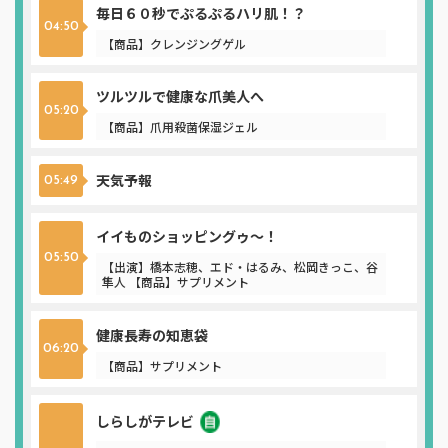
毎日６０秒でぷるぷるハリ肌！？
04:50
【商品】クレンジングゲル
ツルツルで健康な爪美人へ
05:20
【商品】爪用殺菌保湿ジェル
天気予報
05:49
イイものショッピングゥ～！
05:50
【出演】橋本志穂、エド・はるみ、松岡きっこ、谷
隼人 【商品】サプリメント
健康長寿の知恵袋
06:20
【商品】サプリメント
しらしがテレビ