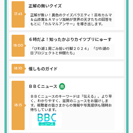
正解の無いクイズ
正解が無い！異色のクイズバラエティ！呂布カルマ
17:45
＆山添寛＆Ａマッソ加納が世界の天才たちの回答を
もとに「カルマルアンサー」を導き出します。
６時だよ！知ったかぶりカイツブリにゅーす
18:00
「びわ湖１周ごみ拾い行脚２０２４」 「びわ湖の
日プロジェクトと仲間たち」
催しものガイド
18:10
ＢＢＣニュース
ニュース
ＢＢＣニュースのキーワードは「伝える」。より早
く、わかりやすく、滋賀のニュースをお届けしま
す。視聴者の皆さまからの情報や写真提供も随時お
18:15
待ちしています。