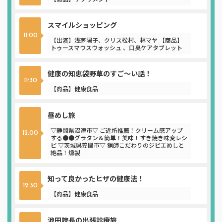
スマイルショッピング
11:00
【出演】浅茅陽子、クリス松村、林マヤ 【商品】
トゥースマウスウォッシュ 、口臭ケアタブレット
健康の知恵袋野草のすご～い話！
11:30
【商品】健康食品
昼めし旅
▽静岡県沼津市▽ ご近所推薦！クリーム感アップ
12:00
する●●グラタン＆簡単！美味！すき焼き味変レシ
ピ ▽茨城県笠間市▽ 猟師こだわりのジビエめしと
絶品！燻製
知って良かったヒザの健康法！
12:30
【商品】健康食品
池田院長の出張診療旅