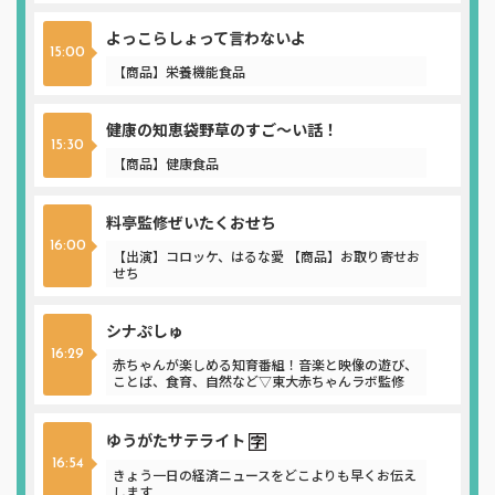
よっこらしょって言わないよ
15:00
【商品】栄養機能食品
健康の知恵袋野草のすご～い話！
15:30
【商品】健康食品
料亭監修ぜいたくおせち
16:00
【出演】コロッケ、はるな愛 【商品】お取り寄せお
せち
シナぷしゅ
16:29
赤ちゃんが楽しめる知育番組！音楽と映像の遊び、
ことば、食育、自然など▽東大赤ちゃんラボ監修
ゆうがたサテライト
16:54
きょう一日の経済ニュースをどこよりも早くお伝え
します