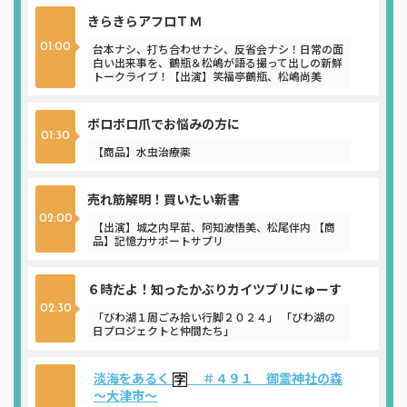
きらきらアフロＴＭ
台本ナシ、打ち合わせナシ、反省会ナシ！日常の面
01:00
白い出来事を、鶴瓶＆松嶋が語る撮って出しの新鮮
トークライブ！【出演】笑福亭鶴瓶、松嶋尚美
ボロボロ爪でお悩みの方に
01:30
【商品】水虫治療薬
売れ筋解明！買いたい新書
02:00
【出演】城之内早苗、阿知波悟美、松尾伴内 【商
品】記憶力サポートサプリ
６時だよ！知ったかぶりカイツブリにゅーす
02:30
「びわ湖１周ごみ拾い行脚２０２４」 「びわ湖の
日プロジェクトと仲間たち」
淡海をあるく
＃４９１ 御霊神社の森
～大津市～