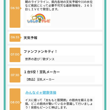
朝のライフライン、県内各地の天気予報や川の水位
など県民にとって必要不可欠な最新情報を、３６５
06:50
日ＬＩＶＥで発信します。
天気予報
06:55
ファンファンキティ！
07:00
世界の遊び▽歌ダンス
１台5役！豆乳メーカー
07:30
【商品】豆乳メーカー
みんなｄｅ健康体操
イスに座って「太ももと股関節」の筋肉を鍛える体
08:00
操。どこの筋肉が動いているか意識して行いましょ
う！背筋もピーンと伸ばします。