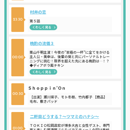
村井の恋
23:30
第５話
くわしく見る
晩酌の流儀３
栗山千明主演！今夜の”至極の一杯”に全てをかける
主人公・美幸は、後輩の葵と共にパーソナルトレー
00:00
ニングに挑む！限界を超えた先にある晩酌は…！？
◆ディアボラ風チキン
くわしく見る
Ｓｈｏｐｐｉｎ’Ｏｎ
00:30
【出演】瀬川瑛子、モト冬樹、竹内都子 【商品】
毛布、敷きパッド
二軒目どうする？～ツマミのハナシ～
ＴＯＫＩＯ松岡昌宏が博多大吉と女性ゲスト、専門
01:00
家と楽しむ居酒屋ぶらりバラエティー！今回は番組