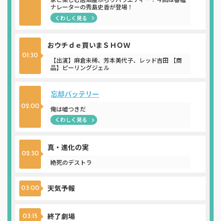
ナレーターの秀島史香が登場！
くわしく見る
おウチｄｅ買いまＳＨＯＷ
01:30
【出演】麻倉未稀、芳本美代子、レッド吉田 【商
品】ピーリングジェル
忘却バッテリー
02:00
俺は嘘つきだ
くわしく見る
真・進化の実
02:30
絶死のデストラ
天気予報
03:00
終了劇場
03:15