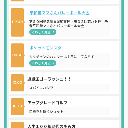
平和堂ママさんバレーボール大会
第５０回記念滋賀県知事杯（第３２回若ハト杯）争
09:00
奪平和堂ママさんバレーボール大会
くわしく見る
ポケットモンスター
09:30
カヌチャンのハンマーは１日にしてならず
くわしく見る
遊戯王ゴーラッシュ！！
10:00
スパイニハシヲ
アップグレードゴルフ
10:30
目標を射抜くショット
人生１００年時代の歩み方