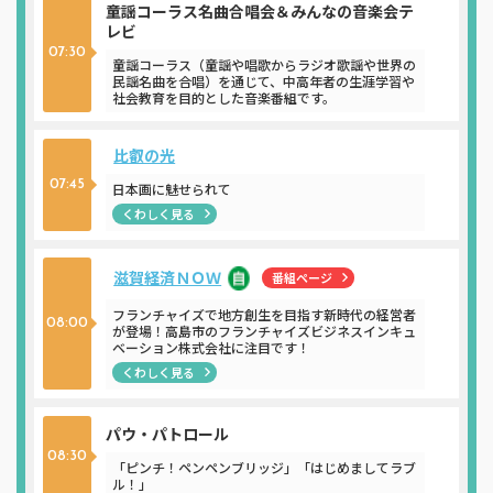
童謡コーラス名曲合唱会＆みんなの音楽会テ
レビ
07:30
童謡コーラス（童謡や唱歌からラジオ歌謡や世界の
民謡名曲を合唱）を通じて、中高年者の生涯学習や
社会教育を目的とした音楽番組です。
比叡の光
07:45
日本画に魅せられて
くわしく見る
滋賀経済ＮＯＷ
番組ページ
フランチャイズで地方創生を目指す新時代の経営者
08:00
が登場！高島市のフランチャイズビジネスインキュ
ベーション株式会社に注目です！
くわしく見る
パウ・パトロール
08:30
「ピンチ！ペンペンブリッジ」「はじめましてラブ
ル！」