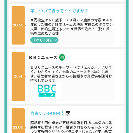
家、ついて行ってイイですか？
▼同級生は６０歳下…７９歳で２度目の青春 ▼４８
年続けた娘の介護生活…母の決断 ▼鶴見のタワマン
20:50
夫婦！節約生活送るワケ ▼世界が注目！（秘）芸
術を広めたい女性
くわしく見る
ＢＢＣニュース
ニュース
ＢＢＣニュースのキーワードは「伝える」。より早
く、わかりやすく、滋賀のニュースをお届けしま
す。視聴者の皆さまからの情報や写真提供も随時お
21:54
待ちしています。
有吉ぃぃeeeee！
超熱狂！田中卓志が芸能界最強を目指し本気の六番
勝負▼初登場！格ゲー猛者クロちゃん＆トム・ブラ
22:00
ウン▼野田クリ”もうバラエティじゃない”▼小坂菜