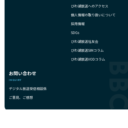
びわ湖放送へのアクセス
個人情報の取り扱いについて
採用情報
SDGs
びわ湖放送社友会
びわ湖放送SIMコラム
びわ湖放送VODコラム
お問い合わせ
INQUIRY
デジタル放送受信相談係
ご意見、ご感想
BBC
当ホームページ掲載の記事、写真、イラスト等の無断掲載を禁じます
Copyright(c) BBC-TV CO.,LTD All Rights Reserved.