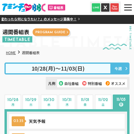
番組表
わったら何になりたい？』のメッセージ募集中！
BBC TIMETABLE
週間番組表
PROGRAM GUIDE
ETABLE
TIMETA
TIMETABLE
HOME
週間番組表
10/28(月)〜11/03(日)
今週
凡例
自社番組
特別番組
オススメ
11/03
10/28
10/29
10/30
10/31
11/01
11/02
日
月
火
水
木
金
土
天気予報
03:35