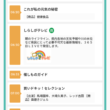
これが私の元気の秘密
06:20
【商品】健康食品
しらしがテレビ
朝のライフライン、県内各地の天気予報や川の水位
など県民にとって必要不可欠な最新情報を、３６５
06:50
日ＬＩＶＥで発信します。
催しものガイド
06:55
買いドキッ！セレクション
07:00
【出演】馬場園梓、大場久美子、レッド吉田 【商
品】歯磨きジェル