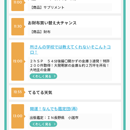
11:00
【商品】サプリメント
お財布買い替え大チャンス
11:30
【商品】財布
所さんの学校では教えてくれないそこんトコ
ロ！
２ｈＳＰ ５４分後編〇開かずの金庫３連発！特許
12:00
２００件取得！大発明家の金庫＆約２万坪を所有！
大地主の金庫
くわしく見る
てるてる天気
12:55
開運！なんでも鑑定団(再)
13:00
出張鑑定：ＩＮ長野県 小諸市
くわしく見る