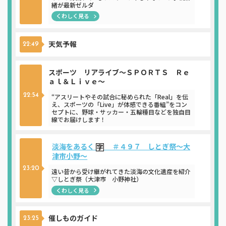
緒が最新ゼルダ
くわしく見る
天気予報
22:49
スポーツ リアライブ～ＳＰＯＲＴＳ Ｒｅ
ａｌ＆Ｌｉｖｅ～
22:54
“アスリートやその試合に秘められた「Real」を伝
え、スポーツの「Live」が体感できる番組”をコン
セプトに、野球・サッカー・五輪種目などを独自目
線でお届けします！
淡海をあるく
＃４９７ しとぎ祭～大
津市小野～
23:20
遠い昔から受け継がれてきた淡海の文化遺産を紹介
▽しとぎ祭（大津市 小野神社）
くわしく見る
催しものガイド
23:25