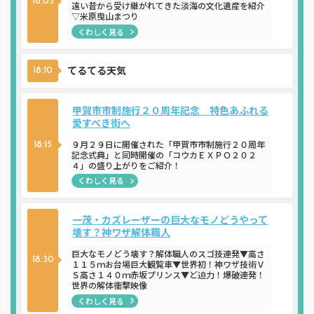
18:05
遠い昔から受け継がれてきた淡海の文化遺産を紹介
▽米原曳山まつり
くわしく見る
てるてる天気
18:10
甲賀市市制施行２０周年記念 特色あふれる
愛すべき街へ
９月２９日に開催された「甲賀市市制施行２０周年
18:15
記念式典」と同時開催の「コウカＥＸＰＯ２０２
４」の盛り上がりをご紹介！
くわしく見る
一茂・カズレーザーの巨大なモノどうやって
壊す？神ワザ解体職人
巨大なモノどう壊す？解体職人のスゴ技連発▼高さ
18:30
１１５ｍお台場巨大観覧車▼世界初！神ワザ技術Ｖ
Ｓ高さ１４０ｍ赤坂プリンス▼ど迫力！爆破連発！
世界の解体衝撃映像
くわしく見る