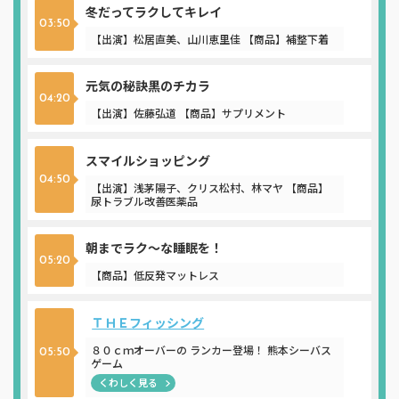
冬だってラクしてキレイ
03:50
【出演】松居直美、山川恵里佳 【商品】補整下着
元気の秘訣黒のチカラ
04:20
【出演】佐藤弘道 【商品】サプリメント
スマイルショッピング
04:50
【出演】浅茅陽子、クリス松村、林マヤ 【商品】
尿トラブル改善医薬品
朝までラク～な睡眠を！
05:20
【商品】低反発マットレス
ＴＨＥフィッシング
８０ｃｍオーバーの ランカー登場！ 熊本シーバス
05:50
ゲーム
くわしく見る