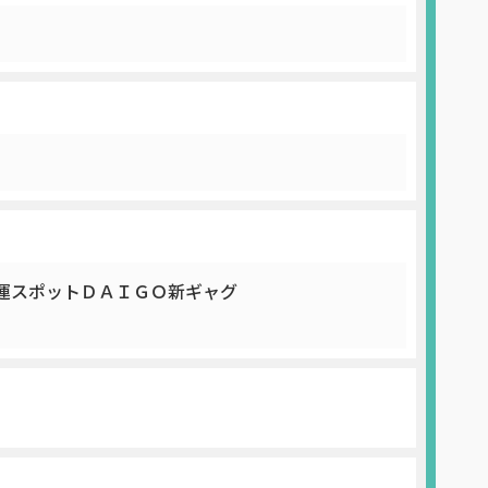
運スポットＤＡＩＧＯ新ギャグ