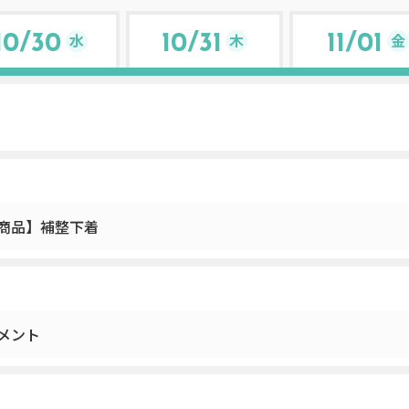
水
木
金
10/30
10/31
11/01
商品】補整下着
メント