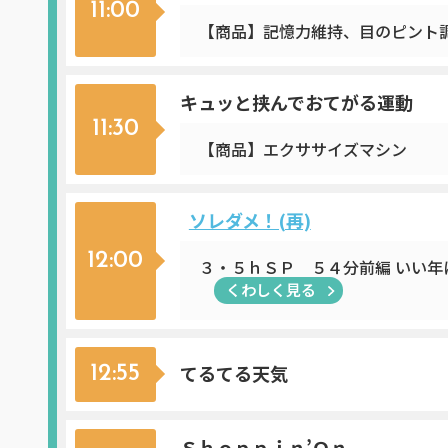
11:00
【商品】記憶力維持、目のピント
キュッと挟んでおてがる運動
11:30
【商品】エクササイズマシン
ソレダメ！(再)
12:00
３・５ｈＳＰ ５４分前編 いい
くわしく見る
てるてる天気
12:55
Ｓｈｏｐｐｉｎ’Ｏｎ