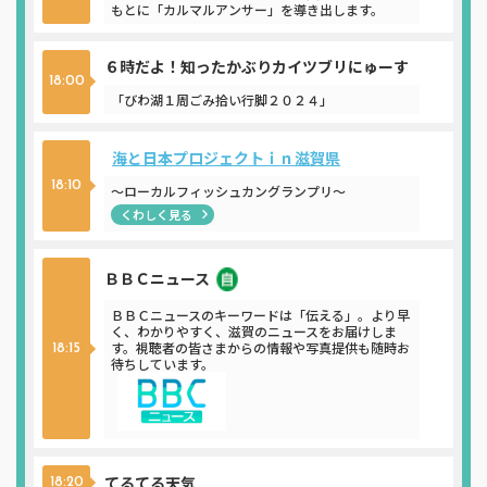
もとに「カルマルアンサー」を導き出します。
６時だよ！知ったかぶりカイツブリにゅーす
18:00
「びわ湖１周ごみ拾い行脚２０２４」
海と日本プロジェクトｉｎ滋賀県
18:10
～ローカルフィッシュカングランプリ～
くわしく見る
ＢＢＣニュース
ニュース
ＢＢＣニュースのキーワードは「伝える」。より早
く、わかりやすく、滋賀のニュースをお届けしま
す。視聴者の皆さまからの情報や写真提供も随時お
18:15
待ちしています。
てるてる天気
18:20