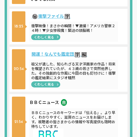
衝撃ファイル
衝撃映像！まさかの瞬間！▼激撮！アメリカ警察２
18:25
４時！▼少女惨殺魔！緊迫の頭脳戦！
くわしく見る
開運！なんでも鑑定団
祖父が遺した、知られざる天才洋画家の作品！将来
を嘱望されていたが、４３歳の若さで突然他界し
20:54
た。その独創的な作風に今田の目も釘付けに！衝撃
の鑑定結果にスタジオ騒然
くわしく見る
ＢＢＣニュース
ニュース
ＢＢＣニュースのキーワードは「伝える」。より早
く、わかりやすく、滋賀のニュースをお届けしま
す。視聴者の皆さまからの情報や写真提供も随時お
21:54
待ちしています。