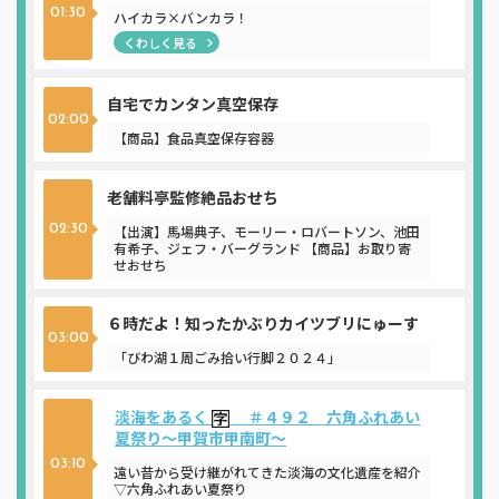
01:30
ハイカラ×バンカラ！
くわしく見る
自宅でカンタン真空保存
02:00
【商品】食品真空保存容器
老舗料亭監修絶品おせち
【出演】馬場典子、モーリー・ロバートソン、池田
02:30
有希子、ジェフ・バーグランド 【商品】お取り寄
せおせち
６時だよ！知ったかぶりカイツブリにゅーす
03:00
「びわ湖１周ごみ拾い行脚２０２４」
淡海をあるく
＃４９２ 六角ふれあい
夏祭り～甲賀市甲南町～
03:10
遠い昔から受け継がれてきた淡海の文化遺産を紹介
▽六角ふれあい夏祭り