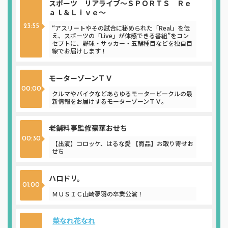
スポーツ リアライブ～ＳＰＯＲＴＳ Ｒｅ
ａｌ＆Ｌｉｖｅ～
23:55
“アスリートやその試合に秘められた「Real」を伝
え、スポーツの「Live」が体感できる番組”をコン
セプトに、野球・サッカー・五輪種目などを独自目
線でお届けします！
モーターゾーンＴＶ
00:00
クルマやバイクなどあらゆるモータービークルの最
新情報をお届けするモーターゾーンＴＶ。
老舗料亭監修豪華おせち
00:30
【出演】コロッケ、はるな愛 【商品】お取り寄せお
せち
ハロドリ。
01:00
ＭＵＳＩＣ山崎夢羽の卒業公演！
菜なれ花なれ