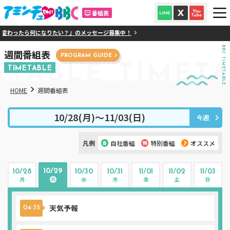
番組表
わったら何になりたい？』のメッセージ募集中！
BBC TIMETABLE
週間番組表
PROGRAM GUIDE
ETABLE
TIMETA
TIMETABLE
HOME
週間番組表
10/28(月)〜11/03(日)
今週
凡例
自社番組
特別番組
オススメ
10/29
10/28
10/30
10/31
11/01
11/02
11/03
火
月
水
木
金
土
日
天気予報
04:35