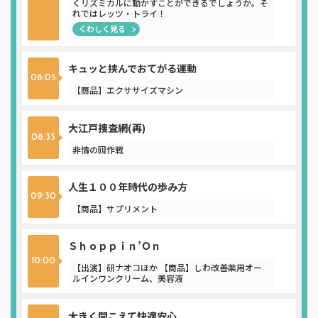
くリズミカルに動かすことができるでしょうか。そ
れではレッツ・トライ！
くわしく見る
キュッと挟んでおてがる運動
08:05
【商品】エクササイズマシン
大江戸捜査網(再)
08:35
非情の囮作戦
人生１００年時代の歩み方
09:30
【商品】サプリメント
Ｓｈｏｐｐｉｎ’Ｏｎ
10:00
【出演】研ナオコほか 【商品】しわ改善薬用オー
ルインワンクリーム、美容液
大きく聞こえて快適安心