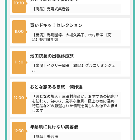
10:30
【商品】充電式集音器
買いドキッ！セレクション
11:00
【出演】馬場園梓、大場久美子、松村邦洋 【商
品】薬用育毛剤
池田院長の出張診療旅
11:30
【出演】イジリー岡田 【商品】グルコサミンジェ
ル
おとな旅あるき旅 傑作選
「おとなの旅人」三田村邦彦が、おすすめの観光地
12:00
を訪れて、旬の味、見事な絶景、極上の宿に温泉、
特産品などの厳選された情報を美しい映像でお伝え
します。
年齢肌に負けない美容液
12:30
【商品】美容液