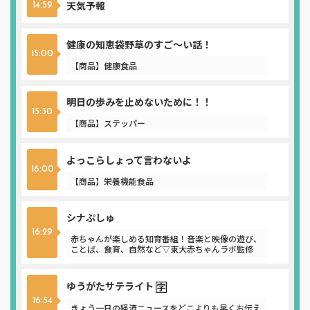
天気予報
14:59
健康の知恵袋野草のすご～い話！
15:00
【商品】健康食品
明日の歩みを止めないために！！
15:30
【商品】ステッパー
よっこらしょって言わないよ
16:00
【商品】栄養機能食品
シナぷしゅ
16:29
赤ちゃんが楽しめる知育番組！音楽と映像の遊び、
ことば、食育、自然など▽東大赤ちゃんラボ監修
ゆうがたサテライト
16:54
きょう一日の経済ニュースをどこよりも早くお伝え