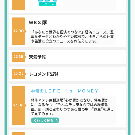
ＷＢＳ
22:00
「あなたと世界を経済でつなぐ」経済ニュース。豊
富なデータとわかりやすい解説で、明日からの仕事
や生活に役立つニュースをお伝えします。
天気予報
22:58
レコメンド滋賀
23:02
林修のＬＩＦＥ ｉｓ ＭＯＮＥＹ
林修×テレ東報道局”心が豊かになり、懐も豊か
に、なるかも…”そんなテレ東ならではの経済番
23:06
組。刻一刻と変わりつつある世の中…”お金”を通し
て見てみます。
くわしく見る