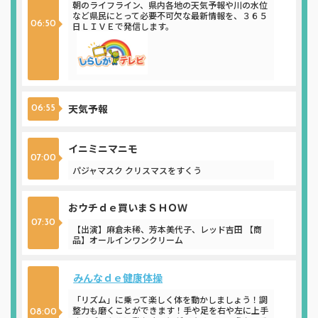
朝のライフライン、県内各地の天気予報や川の水位
など県民にとって必要不可欠な最新情報を、３６５
06:50
日ＬＩＶＥで発信します。
天気予報
06:55
イニミニマニモ
07:00
パジャマスク クリスマスをすくう
おウチｄｅ買いまＳＨＯＷ
07:30
【出演】麻倉未稀、芳本美代子、レッド吉田 【商
品】オールインワンクリーム
みんなｄｅ健康体操
「リズム」に乗って楽しく体を動かしましょう！調
整力も磨くことができます！手や足を右や左に上手
08:00